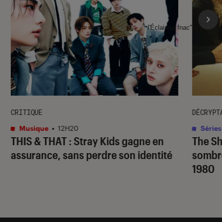
l'Éclaireur fnac">
CRITIQUE
DÉCRYPT
Musique
•
12H20
Séries
THIS & THAT
: Stray Kids gagne en
The S
assurance, sans perdre son identité
sombr
1980