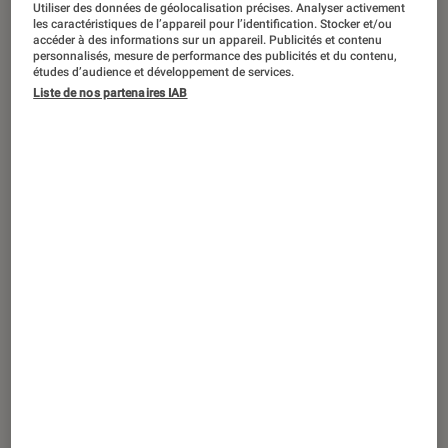
Utiliser des données de géolocalisation précises. Analyser activement
PC Gamer
•
01 juin 2026
les caractéristiques de l’appareil pour l’identification. Stocker et/ou
ROG Xbox Ally X20 : Asus passe enfin à
accéder à des informations sur un appareil. Publicités et contenu
personnalisés, mesure de performance des publicités et du contenu,
l’OLED pour les 20 ans de la marque ROG
études d’audience et développement de services.
Liste de nos partenaires IAB