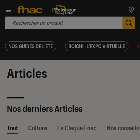
Trouv
De
NOS GUIDES DE L'ÉTÉ
BOICHI : L'EXPO VIRTUELLE
Articles
Nos derniers Articles
Tout
Culture
La Claque Fnac
Nos conseils