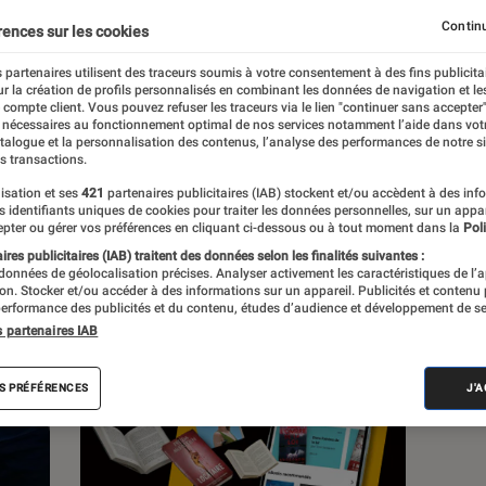
Continu
rences sur les cookies
 partenaires utilisent des traceurs soumis à votre consentement à des fins publicita
r la création de profils personnalisés en combinant les données de navigation et l
e compte client. Vous pouvez refuser les traceurs via le lien "continuer sans accepter"
c
Nos conseils
Pop Culture
Tech
 nécessaires au fonctionnement optimal de nos services notamment l’aide dans vot
atalogue et la personnalisation des contenus, l’analyse des performances de notre si
s transactions.
isation et ses
421
partenaires publicitaires (IAB) stockent et/ou accèdent à des inf
es identifiants uniques de cookies pour traiter les données personnelles, sur un appa
pter ou gérer vos préférences en cliquant ci-dessous ou à tout moment dans la
Poli
res publicitaires (IAB) traitent des données selon les finalités suivantes :
 données de géolocalisation précises. Analyser activement les caractéristiques de l’
tion. Stocker et/ou accéder à des informations sur un appareil. Publicités et contenu
erformance des publicités et du contenu, études d’audience et développement de se
s partenaires IAB
S PRÉFÉRENCES
J'