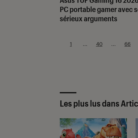
PC portable gamer avec s
sérieux arguments
1
...
40
...
66
Les plus lus dans Arti