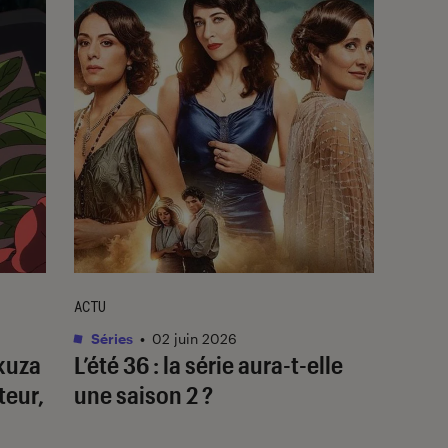
ACTU
Séries
•
02 juin 2026
akuza
L’été 36
: la série aura-t-elle
teur,
une saison 2 ?