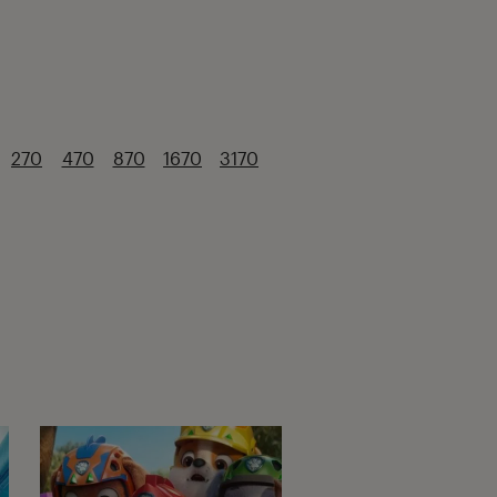
270
470
870
1670
3170