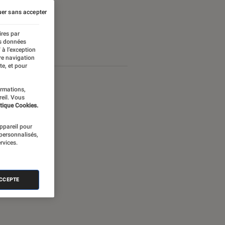
er sans accepter
ires par
es données
 à l’exception
re navigation
te, et pour
ormations,
reil. Vous
tique Cookies.
appareil pour
 personnalisés,
rvices.
ACCEPTE