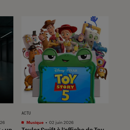
ACTU
026
Musique
•
02 juin 2026
: un
Taylor Swift à l’affiche de
Toy