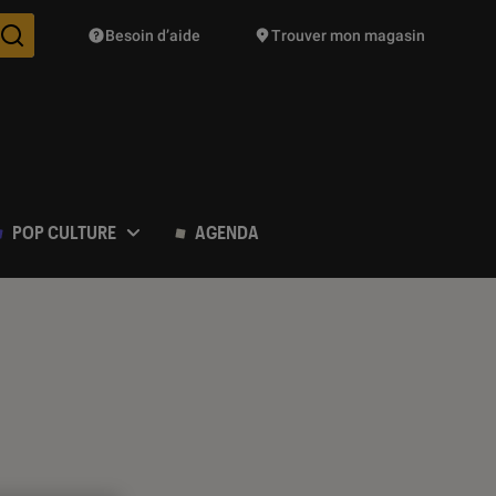
Besoin d’aide
Trouver mon magasin
Des suggestions de produits vont vous être proposées pendant vo
POP CULTURE
AGENDA