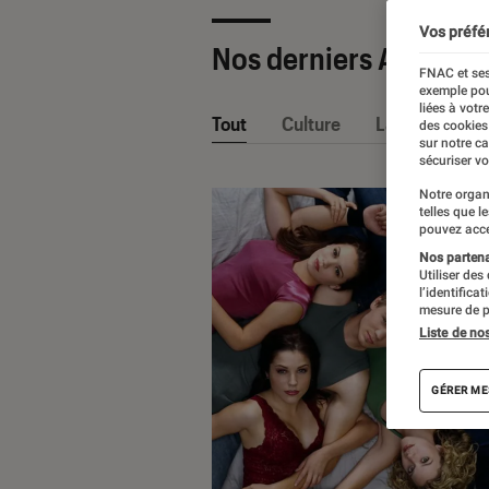
Vos préfé
Nos derniers Articles
FNAC et ses
exemple pou
liées à votr
Tout
Culture
La Claque Fna
des cookies
sur notre c
sécuriser vo
Notre organ
telles que l
pouvez acce
Nos partenai
Utiliser des
l’identifica
mesure de p
Liste de no
GÉRER ME