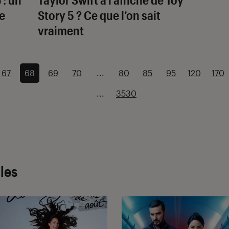
e
Story 5
? Ce que l’on sait
vraiment
67
68
69
70
...
80
85
95
120
170
...
3530
cles