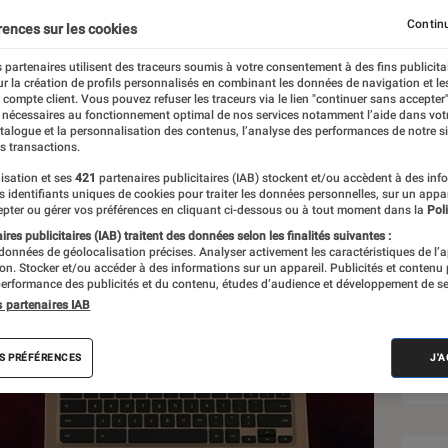
Continu
rences sur les cookies
 partenaires utilisent des traceurs soumis à votre consentement à des fins publicita
r la création de profils personnalisés en combinant les données de navigation et l
e compte client. Vous pouvez refuser les traceurs via le lien "continuer sans accepter"
 nécessaires au fonctionnement optimal de nos services notamment l’aide dans vot
Sél
atalogue et la personnalisation des contenus, l’analyse des performances de notre si
s transactions.
isation et ses
421
partenaires publicitaires (IAB) stockent et/ou accèdent à des inf
es identifiants uniques de cookies pour traiter les données personnelles, sur un appa
pter ou gérer vos préférences en cliquant ci-dessous ou à tout moment dans la
Poli
res publicitaires (IAB) traitent des données selon les finalités suivantes :
 données de géolocalisation précises. Analyser activement les caractéristiques de l’
tion. Stocker et/ou accéder à des informations sur un appareil. Publicités et contenu
erformance des publicités et du contenu, études d’audience et développement de se
s partenaires IAB
S PRÉFÉRENCES
J'