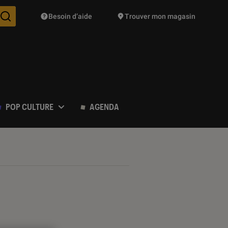
Besoin d’aide
Trouver mon magasin
Des suggestions de produits vont vous être proposées pendant vo
POP CULTURE
AGENDA