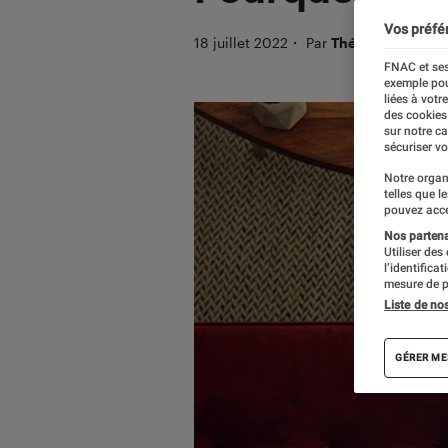
Vos préfé
18 juillet 2022
・
Par
Théo
FNAC et ses
exemple pou
liées à votr
des cookies
sur notre c
sécuriser vo
Notre organ
telles que l
pouvez acce
Nos partenai
Utiliser des
l’identifica
mesure de p
Liste de no
GÉRER ME