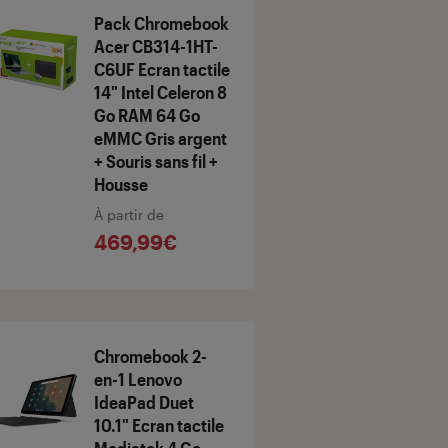
Pack Chromebook
Acer CB314-1HT-
C6UF Ecran tactile
14" Intel Celeron 8
Go RAM 64 Go
eMMC Gris argent
+ Souris sans fil +
Housse
À partir de
469,99€
Chromebook 2-
en-1 Lenovo
IdeaPad Duet
10.1" Ecran tactile