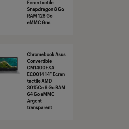
Ecran tactile
Snapdragon 8 Go
RAM 128 Go
eMMC Gris
Chromebook Asus
Convertible
CM1400FXA-
EC0014 14" Ecran
tactile AMD
3015Ce 8 Go RAM
64 Go eMMC
Argent
transparent