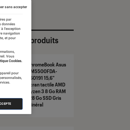
er sans accepter
ires par
es données
 à l’exception
re navigation
ection de produits
te, et pour
ormations,
reil. Vous
tique Cookies.
ChromeBook Asus
CM5500FDA-
appareil pour
E60191 15,6"
 personnalisés,
rvices.
Ecran tactile AMD
Ryzen 3 8 Go RAM
128 Go SSD Gris
minéral
ACCEPTE