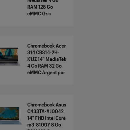
Mediatek 4 Go
RAM 128 Go
eMMC Gris
Chromebook Acer
314 CB314-2H-
K1JZ 14" MediaTek
4 Go RAM 32 Go
eMMC Argent pur
Chromebook Asus
C433TA-AJ0042
14" FHD Intel Core
m3-8100Y 8 Go