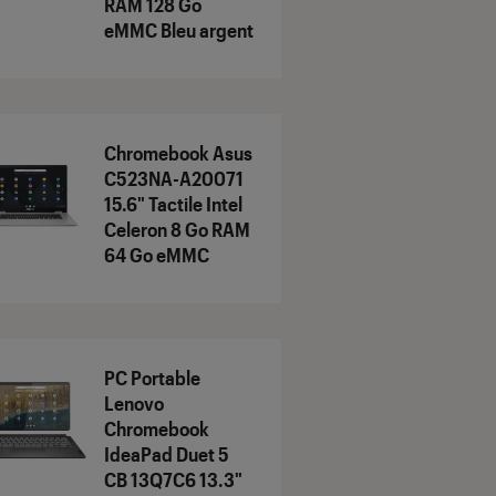
RAM 128 Go
eMMC Bleu argent
Chromebook Asus
C523NA-A20071
15.6" Tactile Intel
Celeron 8 Go RAM
64 Go eMMC
PC Portable
Lenovo
Chromebook
IdeaPad Duet 5
CB 13Q7C6 13.3"