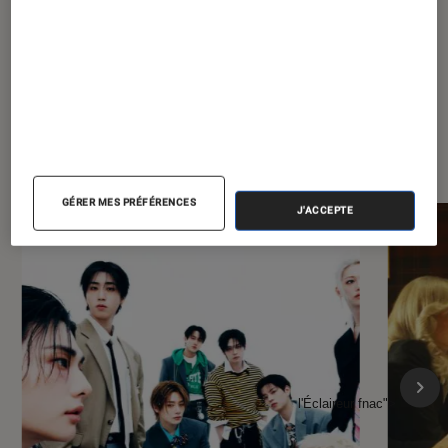
À la une de
VOIR TOUT
l'Éclaireur FNAC
GÉRER MES PRÉFÉRENCES
J'ACCEPTE
l'Éclaireur fnac">