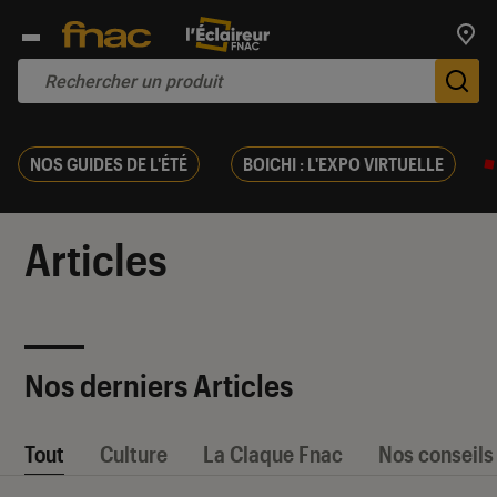
Trouv
De
NOS GUIDES DE L'ÉTÉ
BOICHI : L'EXPO VIRTUELLE
Articles
Nos derniers Articles
Tout
Culture
La Claque Fnac
Nos conseils