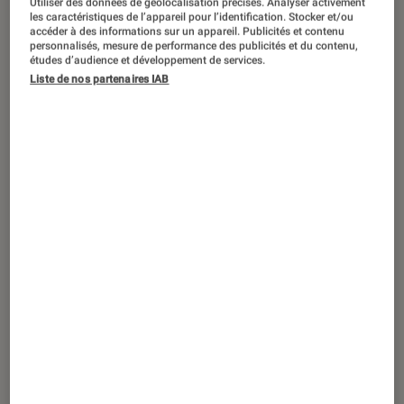
Utiliser des données de géolocalisation précises. Analyser activement
ACTU
les caractéristiques de l’appareil pour l’identification. Stocker et/ou
accéder à des informations sur un appareil. Publicités et contenu
Séries
•
13 oct. 2021
personnalisés, mesure de performance des publicités et du contenu,
Après Netflix, Disney+ augmente le prix
études d’audience et développement de services.
Liste de nos partenaires IAB
de ses abonnements