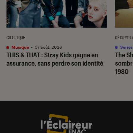
CRITIQUE
DÉCRYPT
Musique
•
07 août. 2026
Séries
THIS & THAT
: Stray Kids gagne en
The S
assurance, sans perdre son identité
sombr
1980