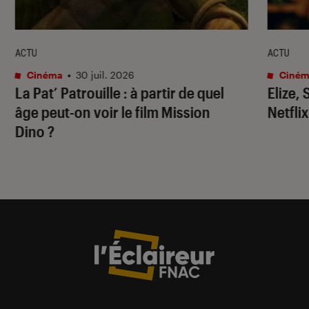
ACTU
ACTU
Cinéma
•
30 juil. 2026
Ciném
La Pat’ Patrouille
: à partir de quel
Elize,
âge peut-on voir le film
Mission
Netflix
Dino
?