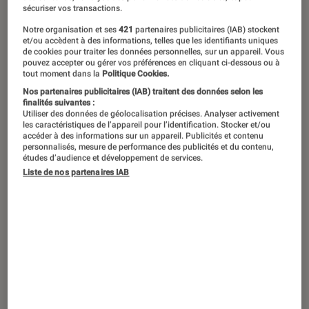
Alors que le troisième volet des
sécuriser vos transactions.
aventures du petit ours so british est
Notre organisation et ses
421
partenaires publicitaires (IAB) stockent
sorti au cinéma ce 5 février 2025,
et/ou accèdent à des informations, telles que les identifiants uniques
de cookies pour traiter les données personnelles, sur un appareil. Vous
retour sur la saga « Paddington », qui a
pouvez accepter ou gérer vos préférences en cliquant ci-dessous ou à
tout moment dans la
Politique Cookies.
définitivement conquis le cœur des
Nos partenaires publicitaires (IAB) traitent des données selon les
cinéphiles… même les plus exigeants.
finalités suivantes :
Utiliser des données de géolocalisation précises. Analyser activement
les caractéristiques de l’appareil pour l’identification. Stocker et/ou
accéder à des informations sur un appareil. Publicités et contenu
personnalisés, mesure de performance des publicités et du contenu,
Introduction
En 2022, un film atypique sort sur les écrans.
études d’audience et développement de services.
Liste de nos partenaires IAB
Un talent en or massif
permet à
Nicolas Cage
d’incarner son propre rôle dans une fiction
déjantée jouant sur l’aspect méta et le second
degré de l’acteur. Il y donne la réplique à
Pedro
Pascal
– dans le rôle du plus grand fan de
Cage. Le film rend hommage au cinéma dans
son ensemble : lors d’une scène bien