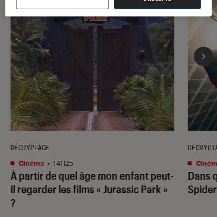
DÉCRYPTAGE
DÉCRYPT
Cinéma
•
14H25
Ciném
À partir de quel âge mon enfant peut-
Dans q
il regarder les films « Jurassic Park »
Spide
?