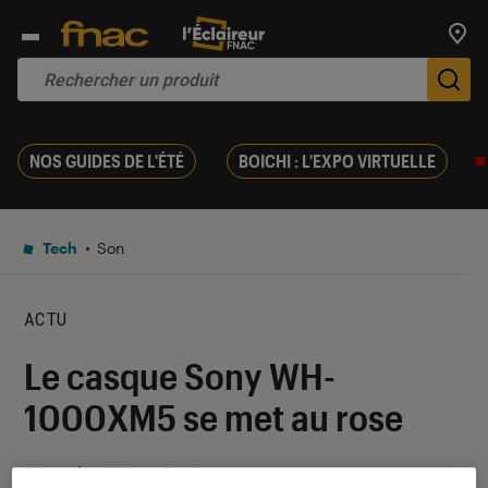
Trouv
De
NOS GUIDES DE L'ÉTÉ
BOICHI : L'EXPO VIRTUELLE
Tech
Son
ACTU
Le casque Sony WH-
1000XM5 se met au rose
10 octobre 2024
・
Par
Yasmina