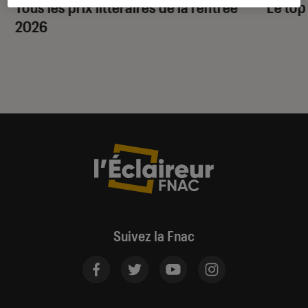
Tous les prix littéraires de la rentrée
Le top
2026
Suivez la Fnac