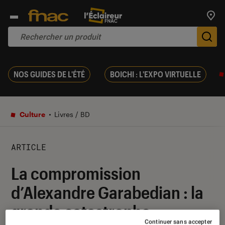
Trouv
De
NOS GUIDES DE L'ÉTÉ
BOICHI : L'EXPO VIRTUELLE
Culture
Livres / BD
ARTICLE
La compromission
d’Alexandre Garabedian : la
grande catastrophe
Continuer sans accepter