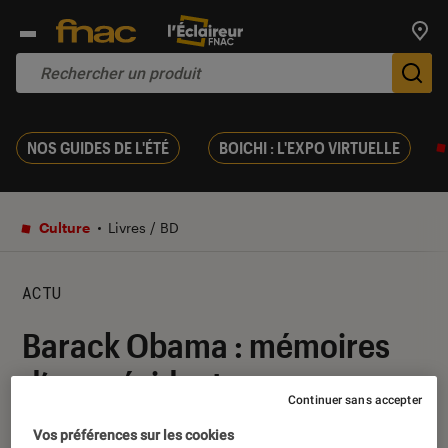
Trouv
De
NOS GUIDES DE L'ÉTÉ
BOICHI : L'EXPO VIRTUELLE
Culture
Livres / BD
ACTU
Barack Obama : mémoires
d’un président
Continuer sans accepter
17 novembre 2020
・
Par
Nathalie Cordier
Vos préférences sur les cookies