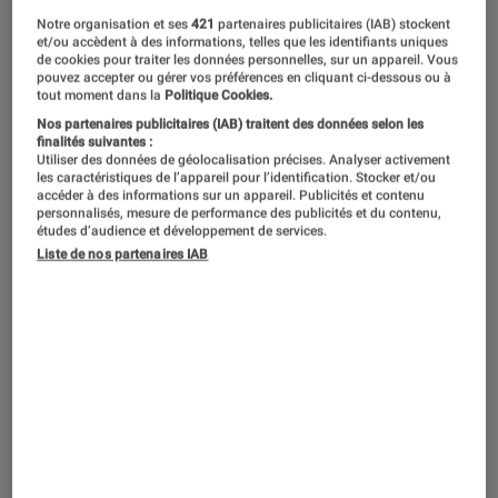
©dr
Notre organisation et ses
421
partenaires publicitaires (IAB) stockent
et/ou accèdent à des informations, telles que les identifiants uniques
de cookies pour traiter les données personnelles, sur un appareil. Vous
pouvez accepter ou gérer vos préférences en cliquant ci-dessous ou à
C’est une véritable révolution qui se
tout moment dans la
Politique Cookies.
met en marche dans la gamme
Nos partenaires publicitaires (IAB) traitent des données selon les
finalités suivantes :
d’ordinateurs Apple. Avec l’arrivée de
Utiliser des données de géolocalisation précises. Analyser activement
les caractéristiques de l’appareil pour l’identification. Stocker et/ou
la puce Apple M1 basée une
accéder à des informations sur un appareil. Publicités et contenu
personnalisés, mesure de performance des publicités et du contenu,
architecture ARM, c’est une nouvelle
études d’audience et développement de services.
ère qui s’ouvre pour l’entrée de
Liste de nos partenaires IAB
gamme des ordinateurs portables de
la marque et du Mac Mini. On vous
doit pourquoi.
C’est quoi la puce Apple M1 ?
Nouvelle puce proposée par
Apple
, elle vient