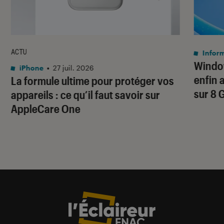
ACTU
Infor
Window
iPhone
•
27 juil. 2026
enfin 
La formule ultime pour protéger vos
sur 8 
appareils : ce qu’il faut savoir sur
AppleCare One