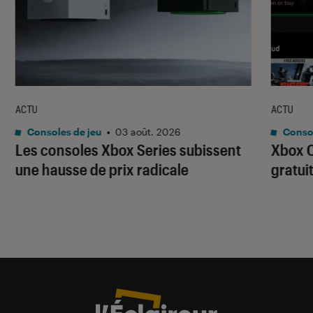
ACTU
ACTU
Consoles de jeu
•
03 août. 2026
Consol
Les consoles Xbox Series subissent
Xbox C
une hausse de prix radicale
gratui