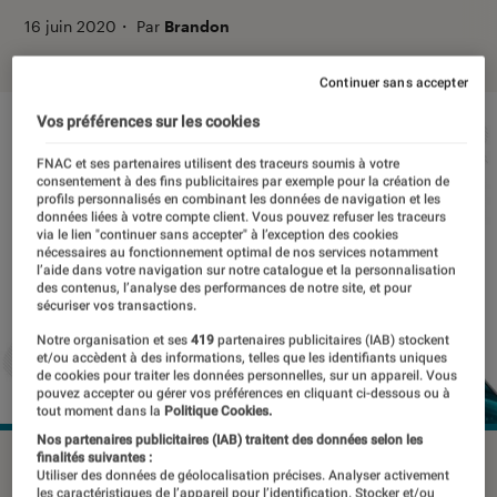
16 juin 2020
・
Par
Brandon
Continuer sans accepter
Vos préférences sur les cookies
FNAC et ses partenaires utilisent des traceurs soumis à votre
consentement à des fins publicitaires par exemple pour la création de
profils personnalisés en combinant les données de navigation et les
données liées à votre compte client. Vous pouvez refuser les traceurs
via le lien "continuer sans accepter" à l’exception des cookies
nécessaires au fonctionnement optimal de nos services notamment
l’aide dans votre navigation sur notre catalogue et la personnalisation
des contenus, l’analyse des performances de notre site, et pour
sécuriser vos transactions.
Notre organisation et ses
419
partenaires publicitaires (IAB) stockent
et/ou accèdent à des informations, telles que les identifiants uniques
de cookies pour traiter les données personnelles, sur un appareil. Vous
pouvez accepter ou gérer vos préférences en cliquant ci-dessous ou à
tout moment dans la
Politique Cookies.
Nos partenaires publicitaires (IAB) traitent des données selon les
finalités suivantes :
©dr
Utiliser des données de géolocalisation précises. Analyser activement
les caractéristiques de l’appareil pour l’identification. Stocker et/ou