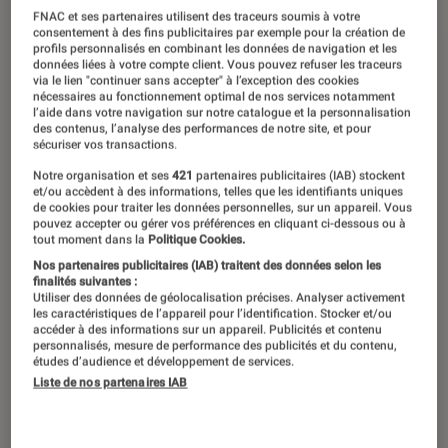
FNAC et ses partenaires utilisent des traceurs soumis à votre
15 janvier 2020
・
Par
Anastasia
consentement à des fins publicitaires par exemple pour la création de
profils personnalisés en combinant les données de navigation et les
données liées à votre compte client. Vous pouvez refuser les traceurs
via le lien "continuer sans accepter" à l’exception des cookies
nécessaires au fonctionnement optimal de nos services notamment
l’aide dans votre navigation sur notre catalogue et la personnalisation
des contenus, l’analyse des performances de notre site, et pour
sécuriser vos transactions.
Notre organisation et ses
421
partenaires publicitaires (IAB) stockent
et/ou accèdent à des informations, telles que les identifiants uniques
de cookies pour traiter les données personnelles, sur un appareil. Vous
pouvez accepter ou gérer vos préférences en cliquant ci-dessous ou à
tout moment dans la
Politique Cookies.
Nos partenaires publicitaires (IAB) traitent des données selon les
finalités suivantes :
00:00
/
00:59
Utiliser des données de géolocalisation précises. Analyser activement
les caractéristiques de l’appareil pour l’identification. Stocker et/ou
accéder à des informations sur un appareil. Publicités et contenu
personnalisés, mesure de performance des publicités et du contenu,
études d’audience et développement de services.
Nouvelle année, nouvelle formule,
Liste de nos partenaires IAB
c’est maintenant deux mangas par
mois qui vous attendent et avec eux,