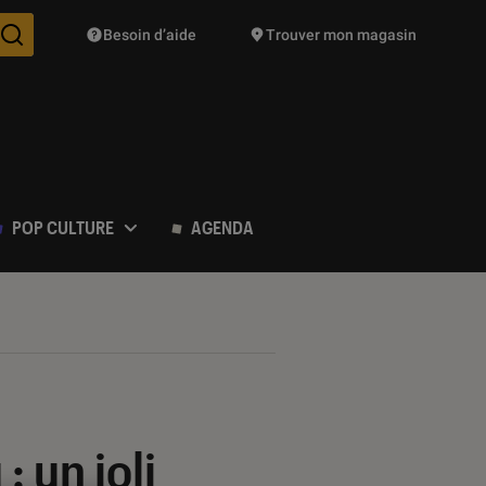
Besoin d’aide
Trouver mon magasin
Des suggestions de produits vont vous être proposées pendant vo
POP CULTURE
AGENDA
 un joli