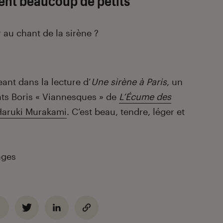
rent beaucoup de petits
r au chant de la sirène ?
ant dans la lecture d’
Une sirène à Paris
, un
nts Boris « Viannesques » de
L’Écume des
Haruki Murakami
. C’est beau, tendre, léger et
ages