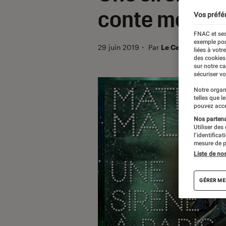
conte moder
Vos préfé
FNAC et ses
exemple pou
29 juin 2019
・
Par
Le Cercle Littéraire
liées à votr
des cookies
sur notre c
sécuriser vo
Notre organ
telles que l
pouvez acce
Nos partenai
Utiliser des
l’identifica
mesure de p
Liste de no
GÉRER ME