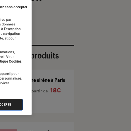
er sans accepter
ires par
es données
 à l’exception
re navigation
te, et pour
ormations,
ection de produits
reil. Vous
tique Cookies.
appareil pour
 personnalisés,
Une sirène à Paris
rvices.
18€
À partir de
ACCEPTE