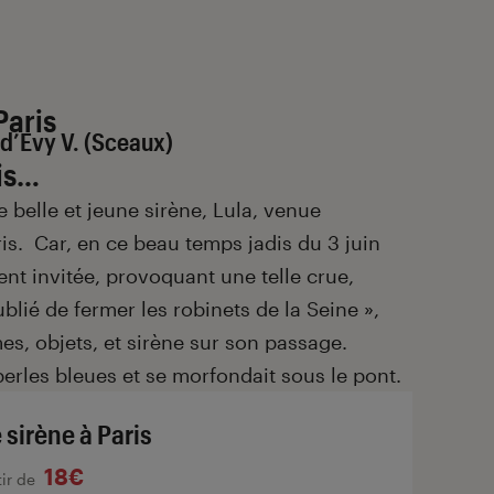
Paris
d’Evy V. (Sceaux)
ois…
ne belle et jeune sirène, Lula, venue
is. Car, en ce beau temps jadis du 3 juin
ment invitée, provoquant une telle crue,
lié de fermer les robinets de la Seine »,
, objets, et sirène sur son passage.
 perles bleues et se morfondait sous le pont.
 sirène à Paris
18€
tir de