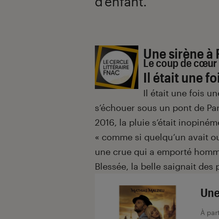
d’enfant.
Introduction
Une sirène à 
Le coup de cœur 
Il était une f
Il était une fois u
s’échouer sous un pont de Par
2016, la pluie s’était inopiné
« comme si quelqu’un avait oub
une crue qui a emporté hommes
Blessée, la belle saignait des
Une
À par