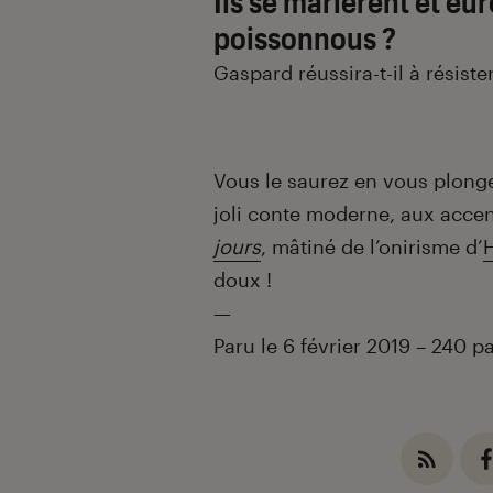
Ils se marièrent et eu
poissonnous ?
Gaspard réussira-t-il à résiste
Vous le saurez en vous plonge
joli conte moderne, aux acce
jours
, mâtiné de l’onirisme d’
doux !
—
Paru le 6 février 2019 – 240 p