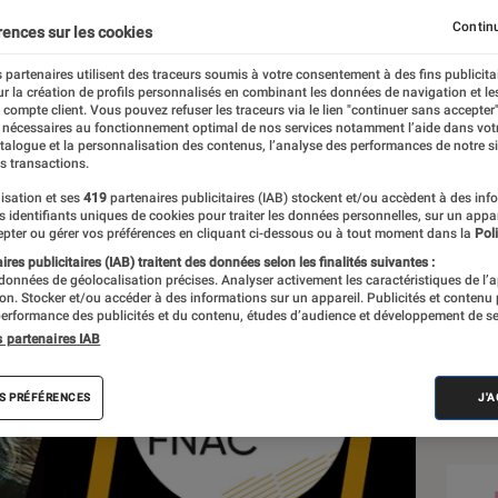
ne
Continu
rences sur les cookies
 partenaires utilisent des traceurs soumis à votre consentement à des fins publicita
r la création de profils personnalisés en combinant les données de navigation et l
e compte client. Vous pouvez refuser les traceurs via le lien "continuer sans accepter"
 nécessaires au fonctionnement optimal de nos services notamment l’aide dans vot
atalogue et la personnalisation des contenus, l’analyse des performances de notre si
s transactions.
isation et ses
419
partenaires publicitaires (IAB) stockent et/ou accèdent à des inf
Sél
es identifiants uniques de cookies pour traiter les données personnelles, sur un appa
pter ou gérer vos préférences en cliquant ci-dessous ou à tout moment dans la
Poli
res publicitaires (IAB) traitent des données selon les finalités suivantes :
 données de géolocalisation précises. Analyser activement les caractéristiques de l’
tion. Stocker et/ou accéder à des informations sur un appareil. Publicités et contenu
erformance des publicités et du contenu, études d’audience et développement de se
s partenaires IAB
S PRÉFÉRENCES
J'