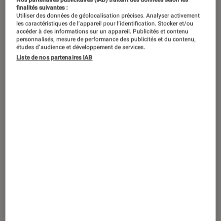
Ces dernières années, les consoles
finalités suivantes :
next gen’ ont un goût certain
Utiliser des données de géolocalisation précises. Analyser activement
les caractéristiques de l’appareil pour l’identification. Stocker et/ou
d’entretenir les sagas cultes, de Final
accéder à des informations sur un appareil. Publicités et contenu
personnalisés, mesure de performance des publicités et du contenu,
Fantasy à FIFA, en passant par Zelda.
études d’audience et développement de services.
Liste de nos partenaires IAB
Une façon d’entretenir le souvenir de
nos premiers émois vidéoludiques,
quand il ne s’agit pas carrément de les
revivre avec les standards visuels
d’aujourd’hui ! C’est dans ce contexte
que les éditeurs de jeux vidéo
multiplient les remasters et les
remakes de titres célèbres. Vraie
bonne affaire ou solution de facilité ?
On vous dit tout.