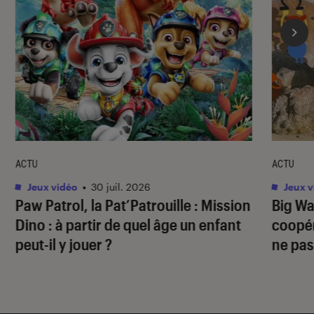
ACTU
ACTU
Jeux vidéo
•
30 juil. 2026
Jeux v
Paw Patrol, la Pat’Patrouille : Mission
Big Wa
Dino
: à partir de quel âge un enfant
coopér
peut-il y jouer ?
ne pas