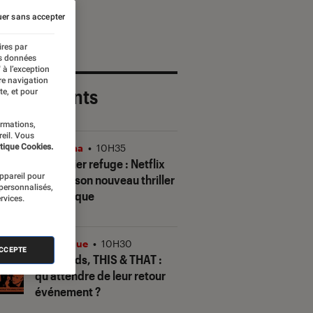
er sans accepter
ires par
es données
 à l’exception
re navigation
 plus récents
te, et pour
ormations,
reil. Vous
tique Cookies.
Cinéma
•
10H35
Le dernier refuge
: Netflix
appareil pour
dévoile son nouveau thriller
 personnalisés,
fantastique
rvices.
Musique
•
10H30
ACCEPTE
Stray Kids,
THIS & THAT
:
qu’attendre de leur retour
événement ?