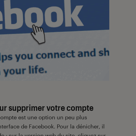
our supprimer votre compte
compte est une option un peu plus
terface de Facebook. Pour la dénicher, il
e : sur la version web du site, cliquez sur