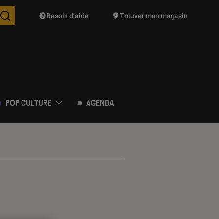
Besoin d’aide
Trouver mon magasin
Des suggestions de produits vont vous être proposées pendant vo
POP CULTURE
AGENDA