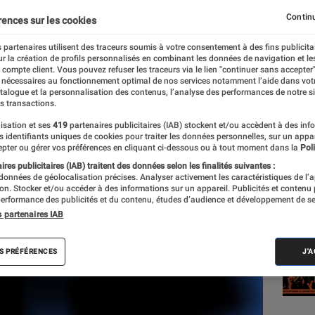
Continu
rences sur les cookies
 partenaires utilisent des traceurs soumis à votre consentement à des fins publicita
r la création de profils personnalisés en combinant les données de navigation et l
e compte client. Vous pouvez refuser les traceurs via le lien "continuer sans accepter"
 nécessaires au fonctionnement optimal de nos services notamment l’aide dans vot
Les
atalogue et la personnalisation des contenus, l’analyse des performances de notre si
s transactions.
isation et ses
419
partenaires publicitaires (IAB) stockent et/ou accèdent à des inf
es identifiants uniques de cookies pour traiter les données personnelles, sur un appa
pter ou gérer vos préférences en cliquant ci-dessous ou à tout moment dans la
Poli
res publicitaires (IAB) traitent des données selon les finalités suivantes :
 données de géolocalisation précises. Analyser activement les caractéristiques de l’
tion. Stocker et/ou accéder à des informations sur un appareil. Publicités et contenu
erformance des publicités et du contenu, études d’audience et développement de se
s partenaires IAB
S PRÉFÉRENCES
J'