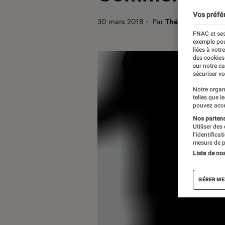
Vos préfé
30 mars 2018
・
Par
Théo
FNAC et ses
exemple pou
liées à votr
des cookies
sur notre c
sécuriser vo
Notre organ
telles que l
pouvez acce
Nos partenai
Utiliser des
l’identifica
mesure de p
Liste de no
GÉRER ME