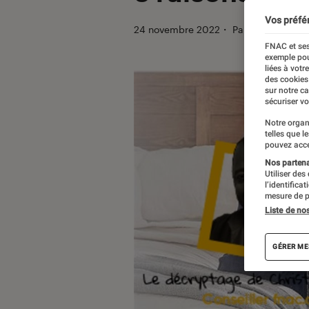
Vos préfé
24 novembre 2022
・
Par
Christian Fe
FNAC et ses
exemple pou
liées à votr
des cookies
sur notre c
sécuriser vo
Notre organ
telles que l
pouvez acce
Nos partenai
Utiliser des
l’identifica
mesure de p
Liste de no
GÉRER ME