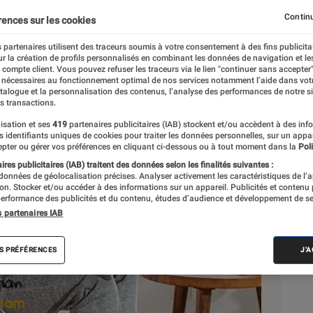
Continu
rences sur les cookies
rreol
 partenaires utilisent des traceurs soumis à votre consentement à des fins publicita
r la création de profils personnalisés en combinant les données de navigation et l
e compte client. Vous pouvez refuser les traceurs via le lien "continuer sans accepter"
 nécessaires au fonctionnement optimal de nos services notamment l’aide dans vot
Sél
atalogue et la personnalisation des contenus, l’analyse des performances de notre si
s transactions.
isation et ses
419
partenaires publicitaires (IAB) stockent et/ou accèdent à des inf
es identifiants uniques de cookies pour traiter les données personnelles, sur un appa
pter ou gérer vos préférences en cliquant ci-dessous ou à tout moment dans la
Poli
res publicitaires (IAB) traitent des données selon les finalités suivantes :
 données de géolocalisation précises. Analyser activement les caractéristiques de l’
tion. Stocker et/ou accéder à des informations sur un appareil. Publicités et contenu
erformance des publicités et du contenu, études d’audience et développement de se
s partenaires IAB
S PRÉFÉRENCES
J'