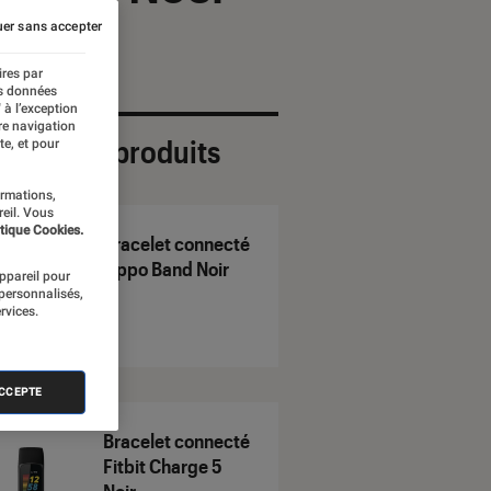
er sans accepter
ires par
es données
 à l’exception
re navigation
ection de produits
te, et pour
ormations,
reil. Vous
tique Cookies.
Bracelet connecté
Oppo Band Noir
appareil pour
 personnalisés,
rvices.
ACCEPTE
Bracelet connecté
Fitbit Charge 5