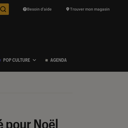
Besoin d’aide
Trouver mon magasin
Des suggestions de produits vont vous être proposées pendant vo
POP CULTURE
AGENDA
té pour Noël