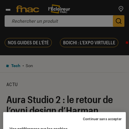
Trouv
De
NOS GUIDES DE L'ÉTÉ
BOICHI : L'EXPO VIRTUELLE
Tech
Son
ACTU
Aura Studio 2 : le retour de
l’ovni design d’Harman
Kardon
Continuer sans accepter