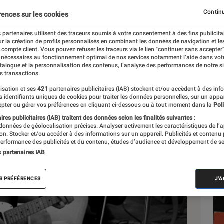
Continu
rences sur les cookies
 partenaires utilisent des traceurs soumis à votre consentement à des fins publicita
r la création de profils personnalisés en combinant les données de navigation et l
e compte client. Vous pouvez refuser les traceurs via le lien "continuer sans accepter"
 nécessaires au fonctionnement optimal de nos services notamment l’aide dans vot
Sél
atalogue et la personnalisation des contenus, l’analyse des performances de notre si
s transactions.
isation et ses
421
partenaires publicitaires (IAB) stockent et/ou accèdent à des inf
es identifiants uniques de cookies pour traiter les données personnelles, sur un appa
pter ou gérer vos préférences en cliquant ci-dessous ou à tout moment dans la
Poli
res publicitaires (IAB) traitent des données selon les finalités suivantes :
 données de géolocalisation précises. Analyser activement les caractéristiques de l’
tion. Stocker et/ou accéder à des informations sur un appareil. Publicités et contenu
erformance des publicités et du contenu, études d’audience et développement de se
s partenaires IAB
S PRÉFÉRENCES
J'