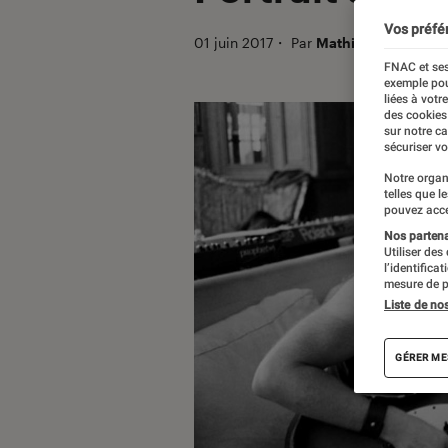
Vos préfé
01 juin 2017
・
Par
Mathieu M.
FNAC et ses
exemple pou
liées à votr
des cookies
sur notre c
sécuriser vo
Notre organ
telles que l
pouvez acce
Nos partenai
Utiliser des
l’identifica
mesure de p
Liste de no
GÉRER ME