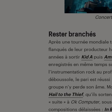
Concert
Rester branchés
Après une tournée mondiale tr
flanqués de leur producteur h
années à sortir
Kid A
puis
Am
enregistrés en même temps su
l’instrumentation rock au profi
déboussole, le pari est réussi
groupe n’y perde son âme. Moi
Hail to the Thief
, qu’ils sort
« suite » à
Ok Computer
, sou
compositions délaissées :
In 