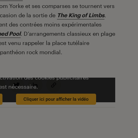
m Yorke et ses comparses se tournent vers
ccasion de la sortie de
The King of Limbs
.
uvent des contrées moins expérimentales
ed Pool
. D’arrangements classieux en plage
st venu rappeler la place tutélaire
 panthéon rock mondial.
activation des cookies publicitaires
est nécessaire.
Cliquer ici pour afficher la vidéo