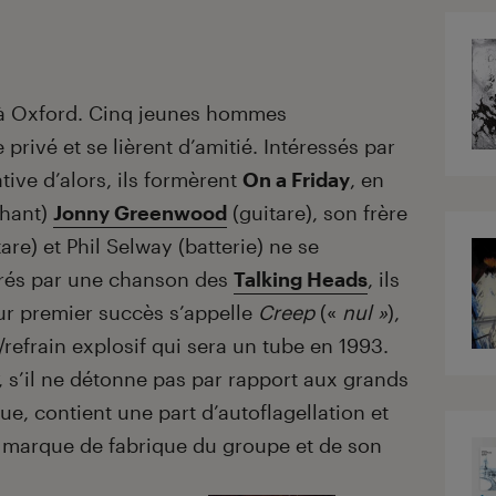
, à Oxford. Cinq jeunes hommes
privé et se lièrent d’amitié. Intéressés par
tive d’alors, ils formèrent
On a Friday
, en
hant)
Jonny Greenwood
(guitare), son frère
are) et Phil Selway (batterie) ne se
pirés par une chanson des
Talking Heads
, ils
ur premier succès s’appelle
Creep
(«
nul »
),
refrain explosif qui sera un tube en 1993.
, s’il ne détonne pas par rapport aux grands
e, contient une part d’autoflagellation et
a marque de fabrique du groupe et de son