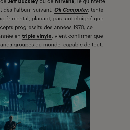
h de
Jeff Buckley
ou de
Nirvana
, le quintette
t dès l’album suivant,
Ok Computer
, tente
xpérimental, planant, pas tant éloigné que
cepts progressifs des années 1970, ce
 année en
triple vinyle
, vient confirmer que
grands groupes du monde, capable de tout.