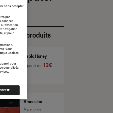
er sans accepter
ires par
es données
 à l’exception
re navigation
ection de produits
te, et pour
ormations,
reil. Vous
tique Cookies.
Pablo Honey
appareil pour
12€
À partir de
 personnalisés,
rvices.
ACCEPTE
Amnesiac
À partir de