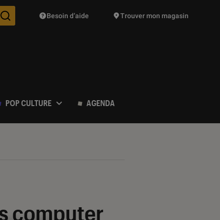
Besoin d’aide
Trouver mon magasin
Des suggestions de produits vont vous être proposées pendant vo
POP CULTURE
AGENDA
es computer