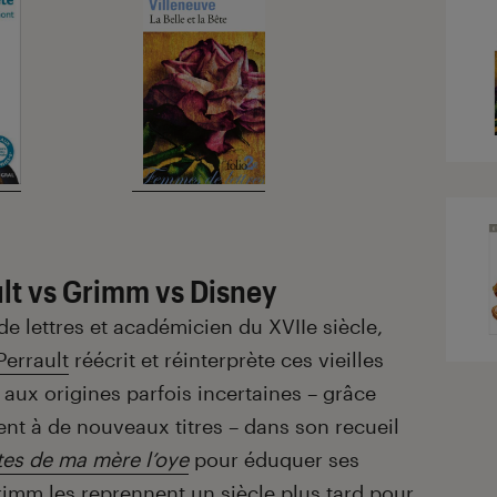
lt vs Grimm vs Disney
 lettres et académicien du XVIIe siècle,
Perrault
réécrit et réinterprète ces vieilles
s aux origines parfois incertaines – grâce
t à de nouveaux titres – dans son recueil
es de ma mère l’oye
pour éduquer ses
Grimm les reprennent un siècle plus tard pour