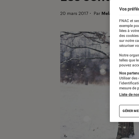
Vos préfé
20 mars 2017
・
Par
Melanie C.
FNAC et ses
exemple pou
liées à votr
des cookies
sur notre c
sécuriser vo
Notre organ
telles que l
pouvez acce
Nos partenai
Utiliser des
l’identifica
mesure de p
Liste de no
GÉRER ME