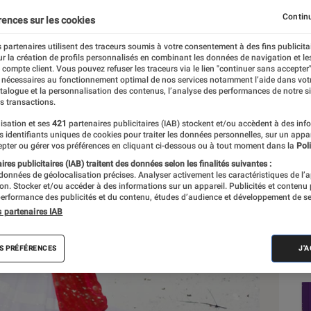
Continu
rences sur les cookies
 partenaires utilisent des traceurs soumis à votre consentement à des fins publicita
r la création de profils personnalisés en combinant les données de navigation et l
e compte client. Vous pouvez refuser les traceurs via le lien "continuer sans accepter"
 nécessaires au fonctionnement optimal de nos services notamment l’aide dans vot
Sél
atalogue et la personnalisation des contenus, l’analyse des performances de notre si
s transactions.
isation et ses
421
partenaires publicitaires (IAB) stockent et/ou accèdent à des inf
es identifiants uniques de cookies pour traiter les données personnelles, sur un appa
pter ou gérer vos préférences en cliquant ci-dessous ou à tout moment dans la
Poli
res publicitaires (IAB) traitent des données selon les finalités suivantes :
 données de géolocalisation précises. Analyser activement les caractéristiques de l’
tion. Stocker et/ou accéder à des informations sur un appareil. Publicités et contenu
erformance des publicités et du contenu, études d’audience et développement de se
s partenaires IAB
S PRÉFÉRENCES
J'