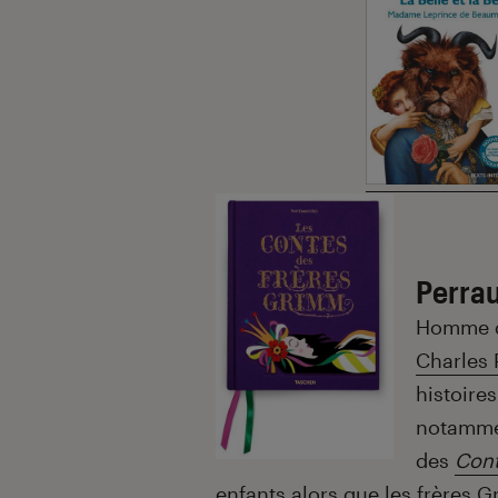
Perrau
Homme de
Charles 
histoire
notammen
des
Cont
enfants alors que les frères 