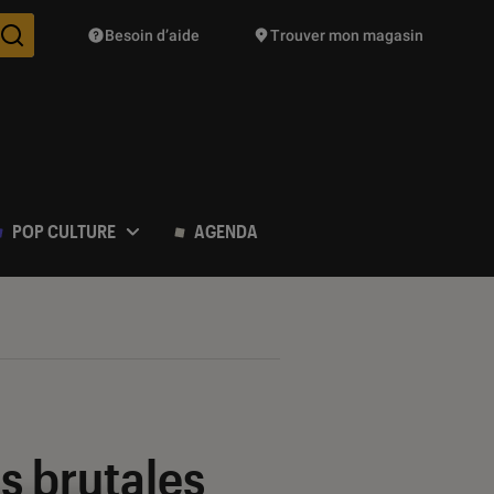
Besoin d’aide
Trouver mon magasin
Des suggestions de produits vont vous être proposées pendant vo
POP CULTURE
AGENDA
s brutales