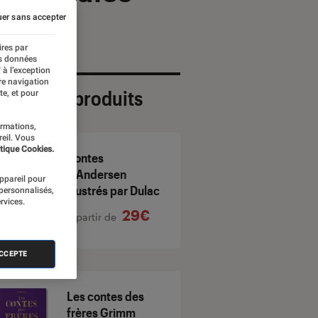
er sans accepter
ires par
es données
 à l’exception
re navigation
ection de produits
te, et pour
ormations,
reil. Vous
tique Cookies.
Contes
d'Andersen
appareil pour
illustrés par Dulac
 personnalisés,
rvices.
29€
À partir de
ACCEPTE
Les contes des
frères Grimm