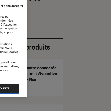
er sans accepter
ires par
es données
 à l’exception
re navigation
te, et pour
ormations,
ection de produits
reil. Vous
tique Cookies.
appareil pour
 personnalisés,
Montre connectée
rvices.
Garmin Vivoactive
HR Noir
ACCEPTE