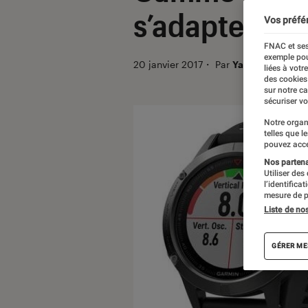
s’adapte à c
Vos préfé
FNAC et ses
exemple pou
20 janvier 2017
・
Par
Yasmina
liées à votr
des cookies
sur notre c
sécuriser vo
Notre organ
telles que l
pouvez acce
Nos partenai
Utiliser des
l’identifica
mesure de p
Liste de no
GÉRER ME