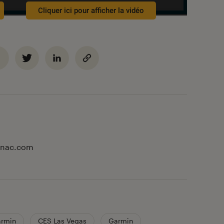
Cliquer ici pour afficher la vidéo
 Fnac.com
armin
CES Las Vegas
Garmin