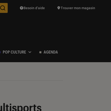
Besoin d’aide
Trouver mon magasin
Des suggestions de produits vont vous être proposées pendant vo
POP CULTURE
AGENDA
ltisports