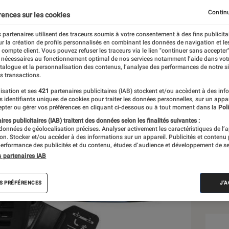
haque poignet
Continu
rences sur les cookies
 partenaires utilisent des traceurs soumis à votre consentement à des fins publicita
r la création de profils personnalisés en combinant les données de navigation et l
e compte client. Vous pouvez refuser les traceurs via le lien "continuer sans accepter"
 nécessaires au fonctionnement optimal de nos services notamment l’aide dans vot
atalogue et la personnalisation des contenus, l’analyse des performances de notre si
s transactions.
isation et ses
421
partenaires publicitaires (IAB) stockent et/ou accèdent à des inf
Sél
es identifiants uniques de cookies pour traiter les données personnelles, sur un appa
pter ou gérer vos préférences en cliquant ci-dessous ou à tout moment dans la
Poli
res publicitaires (IAB) traitent des données selon les finalités suivantes :
 données de géolocalisation précises. Analyser activement les caractéristiques de l’
tion. Stocker et/ou accéder à des informations sur un appareil. Publicités et contenu
erformance des publicités et du contenu, études d’audience et développement de se
s partenaires IAB
S PRÉFÉRENCES
J'