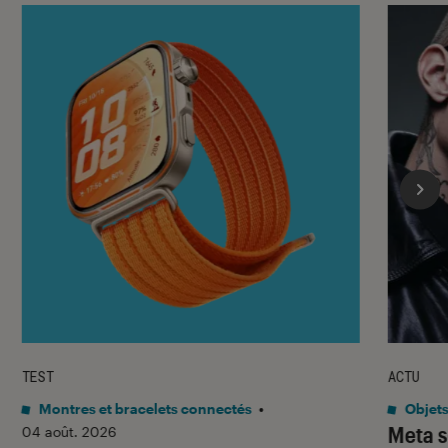
TEST
ACTU
Montres et bracelets connectés
•
Objets
Meta s
04 août. 2026