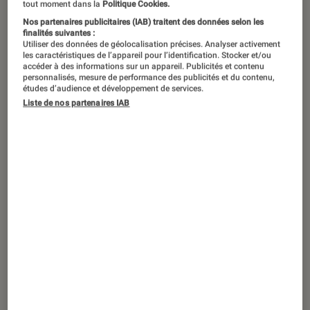
tout moment dans la
Politique Cookies.
Nos partenaires publicitaires (IAB) traitent des données selon les
La Vivoactive HR de Garmin succède à
finalités suivantes :
Utiliser des données de géolocalisation précises. Analyser activement
la simple Vivoactive qui n’était pas
les caractéristiques de l’appareil pour l’identification. Stocker et/ou
équipée de cardiofréquencemètre. Le
accéder à des informations sur un appareil. Publicités et contenu
personnalisés, mesure de performance des publicités et du contenu,
design a changé, ses fonctionnalités
études d’audience et développement de services.
Liste de nos partenaires IAB
vont encore plus loin, quant au
coaching il reste le même : solide et
efficace ! On vous en dit plus !
Design et ergonomie
La Vivoactive HR est plus imposante que
l’ancienne version, elle est équipée d’un
bracelet en plastique noir
et d’un
écran plus
épais
complètement différent de son