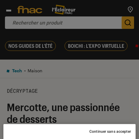
Trouv
De
NOS GUIDES DE L'ÉTÉ
BOICHI : L'EXPO VIRTUELLE
Tech
Maison
DÉCRYPTAGE
Mercotte, une passionnée
de desserts
Continuer sans accepter
04 août 2015
・
Par
Margaux