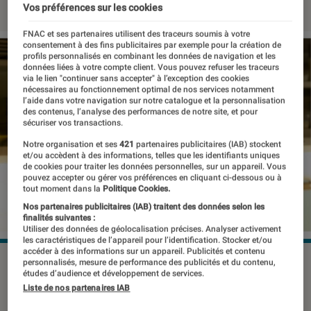
Vos préférences sur les cookies
FNAC et ses partenaires utilisent des traceurs soumis à votre
consentement à des fins publicitaires par exemple pour la création de
profils personnalisés en combinant les données de navigation et les
données liées à votre compte client. Vous pouvez refuser les traceurs
via le lien "continuer sans accepter" à l’exception des cookies
nécessaires au fonctionnement optimal de nos services notamment
l’aide dans votre navigation sur notre catalogue et la personnalisation
des contenus, l’analyse des performances de notre site, et pour
sécuriser vos transactions.
Notre organisation et ses
421
partenaires publicitaires (IAB) stockent
et/ou accèdent à des informations, telles que les identifiants uniques
de cookies pour traiter les données personnelles, sur un appareil. Vous
pouvez accepter ou gérer vos préférences en cliquant ci-dessous ou à
tout moment dans la
Politique Cookies.
Nos partenaires publicitaires (IAB) traitent des données selon les
finalités suivantes :
Utiliser des données de géolocalisation précises. Analyser activement
les caractéristiques de l’appareil pour l’identification. Stocker et/ou
accéder à des informations sur un appareil. Publicités et contenu
personnalisés, mesure de performance des publicités et du contenu,
études d’audience et développement de services.
Qu’on la connaisse à travers son blog
Liste de nos partenaires IAB
ou en tant que jury de l’émission Le