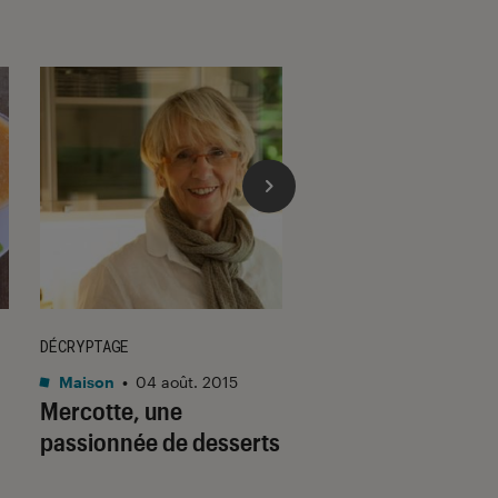
DÉCRYPTAGE
ACTU
Maison
•
04 août. 2015
Maison
•
16 nov. 2017
Mercotte, une
Recette à partage
passionnée de desserts
vos enfants : les
madeleines au cit