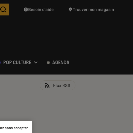
Besoin d’aide
Trouver mon magasin
Des suggestions de produits vont vous être proposées pendant vo
POP CULTURE
AGENDA
Flux RSS
er sans accepter