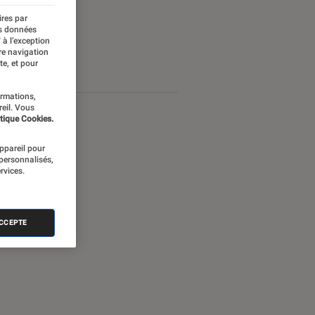
ires par
es données
 à l’exception
re navigation
te, et pour
ormations,
reil. Vous
tique Cookies.
appareil pour
 personnalisés,
rvices.
ACCEPTE