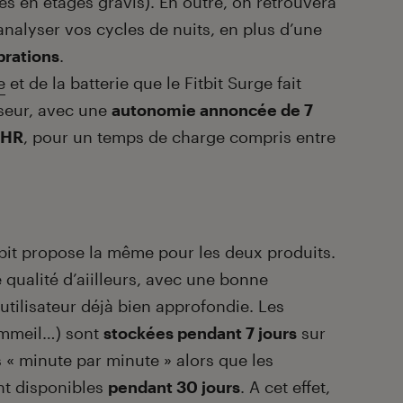
s en étages gravis). En outre, on retrouvera
nalyser vos cycles de nuits, en plus d’une
ibrations
.
e
et de la batterie que le Fitbit Surge fait
seur, avec une
autonomie annoncée de 7
 HR
, pour un temps de charge compris entre
itbit propose la même pour les deux produits.
 qualité d’aiilleurs, avec une bonne
tilisateur déjà bien approfondie. Les
ommeil…) sont
stockées pendant 7 jours
sur
 « minute par minute » alors que les
nt disponibles
pendant 30 jours
. A cet effet,