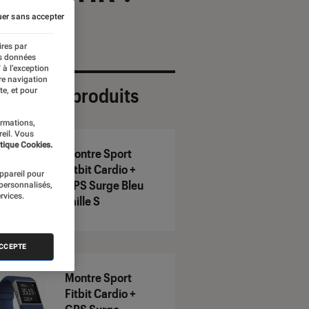
er sans accepter
ires par
es données
 à l’exception
re navigation
ection de produits
te, et pour
ormations,
reil. Vous
tique Cookies.
Montre Sport
Fitbit Cardio +
appareil pour
GPS Surge Bleu
 personnalisés,
rvices.
Taille S
ACCEPTE
Montre Sport
Fitbit Cardio +