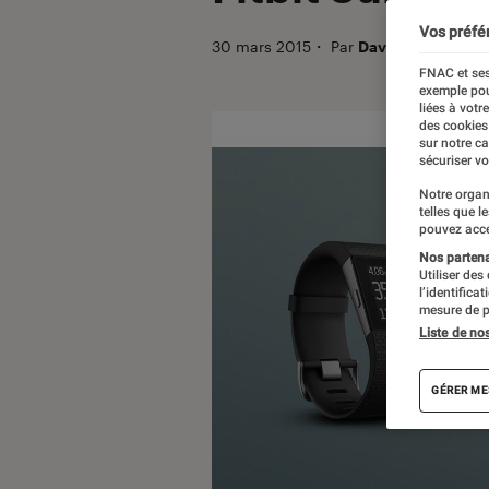
Vos préfé
30 mars 2015
・
Par
David
FNAC et ses
exemple pou
liées à votr
des cookies
sur notre c
sécuriser vo
Notre organ
telles que l
pouvez acce
Nos partenai
Utiliser des
l’identifica
mesure de p
Liste de no
GÉRER ME