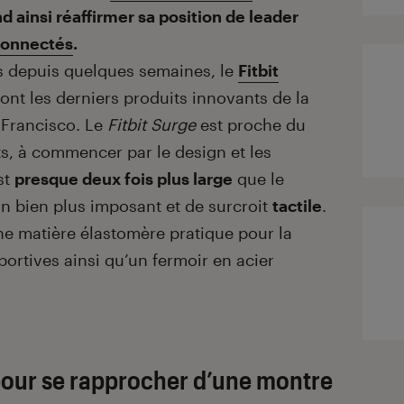
d ainsi réaffirmer sa position de leader
connectés
.
is depuis quelques semaines, le
Fitbit
ont les derniers produits innovants de la
 Francisco. Le
Fitbit Surge
est proche du
ts, à commencer par le design et les
st
presque deux fois plus large
que le
n bien plus imposant et de surcroit
tactile
.
une matière élastomère pratique pour la
sportives ainsi qu’un fermoir en acier
pour se rapprocher d’une montre