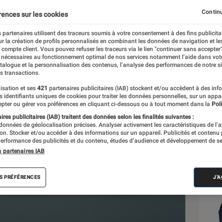
Continu
rences sur les cookies
 partenaires utilisent des traceurs soumis à votre consentement à des fins publicita
r la création de profils personnalisés en combinant les données de navigation et l
e compte client. Vous pouvez refuser les traceurs via le lien "continuer sans accepter"
 nécessaires au fonctionnement optimal de nos services notamment l’aide dans vot
Sél
atalogue et la personnalisation des contenus, l’analyse des performances de notre si
s transactions.
isation et ses
421
partenaires publicitaires (IAB) stockent et/ou accèdent à des inf
es identifiants uniques de cookies pour traiter les données personnelles, sur un appa
pter ou gérer vos préférences en cliquant ci-dessous ou à tout moment dans la
Poli
res publicitaires (IAB) traitent des données selon les finalités suivantes :
 données de géolocalisation précises. Analyser activement les caractéristiques de l’
tion. Stocker et/ou accéder à des informations sur un appareil. Publicités et contenu
erformance des publicités et du contenu, études d’audience et développement de se
s partenaires IAB
S PRÉFÉRENCES
J'