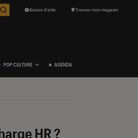
Besoin d’aide
Trouver mon magasin
Des suggestions de produits vont vous être proposées pendant vo
POP CULTURE
AGENDA
Charge HR ?