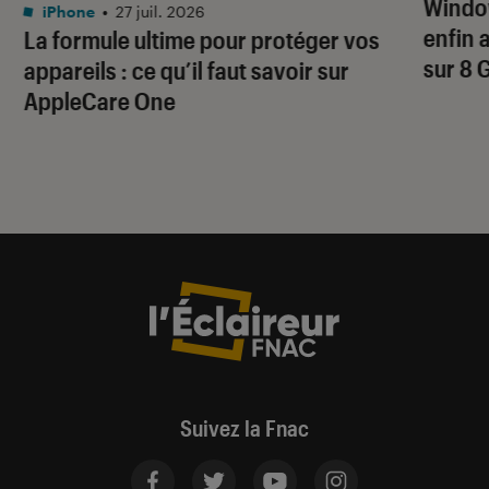
Window
iPhone
•
27 juil. 2026
enfin 
La formule ultime pour protéger vos
sur 8 
appareils : ce qu’il faut savoir sur
AppleCare One
Suivez la Fnac