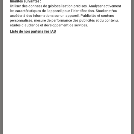
finalités suivantes :
ACTU
Utiliser des données de géolocalisation précises. Analyser activement
les caractéristiques de l’appareil pour l’identification. Stocker et/ou
Informatique
•
27 mai. 2026
accéder à des informations sur un appareil. Publicités et contenu
HP OmniBook X Flip 14 : Le Copilot+ PC
personnalisés, mesure de performance des publicités et du contenu,
études d’audience et développement de services.
sous Windows 11 pour vivre « le meilleur
Liste de nos partenaires IAB
du foot à domicile »
Sponsorisé par HP