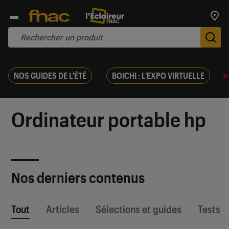
Trouv
De
NOS GUIDES DE L'ÉTÉ
BOICHI : L'EXPO VIRTUELLE
Ordinateur portable hp
Nos derniers contenus
Tout
Articles
Sélections et guides
Tests