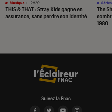
Musique
•
12H20
Séries
THIS & THAT
: Stray Kids gagne en
The S
assurance, sans perdre son identité
sombr
1980
Suivez la Fnac