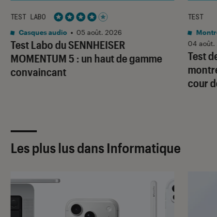
TEST LABO
TEST
Noté 4 étoiles sur 5
Casques audio
•
05 août. 2026
Montre
Test Labo du SENNHEISER
04 août.
Test d
MOMENTUM 5 : un haut de gamme
montre
convaincant
cour d
Les plus lus dans Informatique