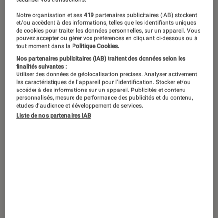
sécuriser vos transactions.
Notre organisation et ses
419
partenaires publicitaires (IAB) stockent
Nous vous avons récemment présenté
et/ou accèdent à des informations, telles que les identifiants uniques
de cookies pour traiter les données personnelles, sur un appareil. Vous
l’ultra-portable HP Envy 13-ah0007nf,
pouvez accepter ou gérer vos préférences en cliquant ci-dessous ou à
tout moment dans la
Politique Cookies.
un modèle positionné sous la barre
Nos partenaires publicitaires (IAB) traitent des données selon les
des 1000 euros, bien doté et
finalités suivantes :
Utiliser des données de géolocalisation précises. Analyser activement
proposant un design très séduisant.
les caractéristiques de l’appareil pour l’identification. Stocker et/ou
accéder à des informations sur un appareil. Publicités et contenu
Bonne nouvelle, nous l’avons
personnalisés, mesure de performance des publicités et du contenu,
maintenant en test !
études d’audience et développement de services.
Liste de nos partenaires IAB
Beau design, je confirme
Voir un
ordinateur portable
en image et le tenir
en main, ce sont deux choses bien différentes.
Il n’est pas rare qu’un ordinateur superbe sur
les images proposées par les constructeurs se