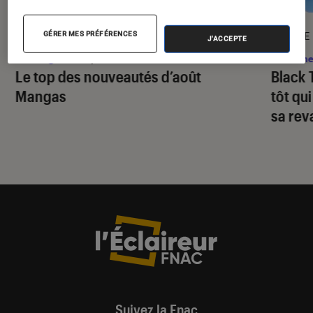
SÉLECTION
ARTICLE
GÉRER MES PRÉFÉRENCES
J'ACCEPTE
Mangas
•
27 juil. 2026
Anime
Le top des nouveautés d’août
Black 
Mangas
tôt qu
sa re
Suivez la Fnac