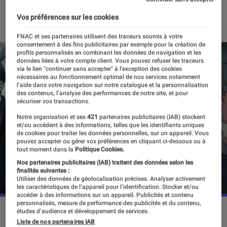
18 mai 2022
・
Par
Alexandre Manceau
Vos préférences sur les cookies
FNAC et ses partenaires utilisent des traceurs soumis à votre
consentement à des fins publicitaires par exemple pour la création de
profils personnalisés en combinant les données de navigation et les
données liées à votre compte client. Vous pouvez refuser les traceurs
via le lien "continuer sans accepter" à l’exception des cookies
nécessaires au fonctionnement optimal de nos services notamment
l’aide dans votre navigation sur notre catalogue et la personnalisation
des contenus, l’analyse des performances de notre site, et pour
sécuriser vos transactions.
Notre organisation et ses
421
partenaires publicitaires (IAB) stockent
et/ou accèdent à des informations, telles que les identifiants uniques
de cookies pour traiter les données personnelles, sur un appareil. Vous
pouvez accepter ou gérer vos préférences en cliquant ci-dessous ou à
tout moment dans la
Politique Cookies.
Nos partenaires publicitaires (IAB) traitent des données selon les
finalités suivantes :
Utiliser des données de géolocalisation précises. Analyser activement
les caractéristiques de l’appareil pour l’identification. Stocker et/ou
accéder à des informations sur un appareil. Publicités et contenu
personnalisés, mesure de performance des publicités et du contenu,
L'adaptation du manga de Tatsuki Fujimoto sera gérée par le
études d’audience et développement de services.
studio MAPPA, déjà à l'œuvre sur de nombreux hits du
Liste de nos partenaires IAB