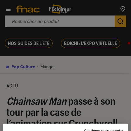
Trouv
De
NOS GUIDES DE L'ÉTÉ
BOICHI : L'EXPO VIRTUELLE
Pop Culture
Mangas
ACTU
Chainsaw Man
passe à son
tour par la case de
l’animation sur Crunchyroll
Continuer sans accepter