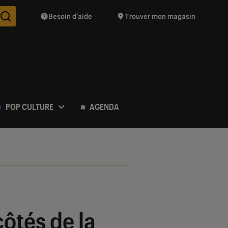
Besoin d’aide
Trouver mon magasin
Des suggestions de produits vont vous être proposées pendant vo
POP CULTURE
AGENDA
côtés de la