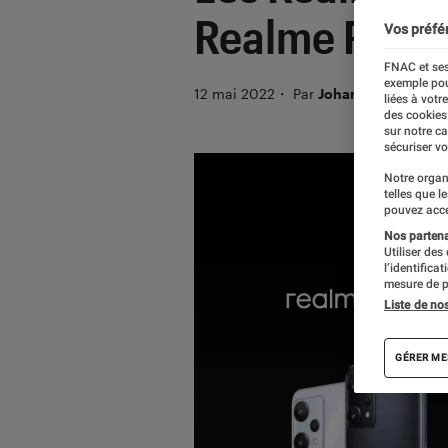
Realme Pad M
Vos préfé
FNAC et ses
exemple pou
12 mai 2022
・
Par
Johanna Godet
liées à votr
des cookies
sur notre c
sécuriser vo
Notre organ
telles que l
pouvez acce
Nos partenai
Utiliser des
l’identifica
mesure de p
Liste de no
GÉRER ME