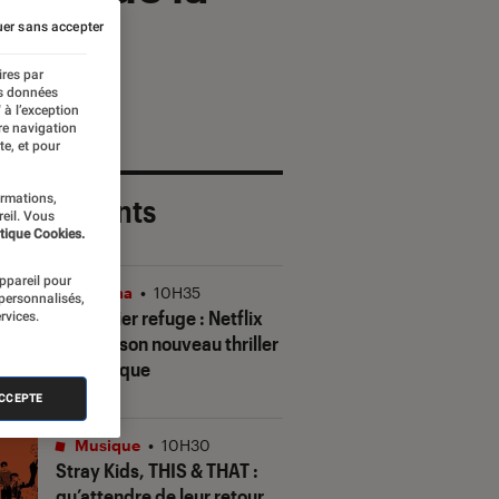
er sans accepter
ires par
es données
 à l’exception
re navigation
te, et pour
ormations,
 plus récents
reil. Vous
tique Cookies.
appareil pour
Cinéma
•
10H35
 personnalisés,
Le dernier refuge
: Netflix
rvices.
dévoile son nouveau thriller
fantastique
ACCEPTE
Musique
•
10H30
Stray Kids,
THIS & THAT
:
qu’attendre de leur retour