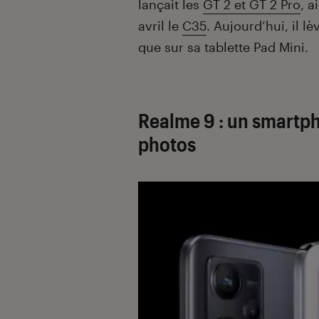
lançait les
GT 2 et GT 2 Pro
, a
avril le
C35
. Aujourd’hui, il l
que sur sa tablette Pad Mini.
Realme 9 : un smartp
photos