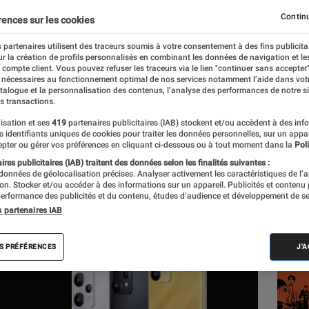
ini
Continu
rences sur les cookies
 partenaires utilisent des traceurs soumis à votre consentement à des fins publicita
r la création de profils personnalisés en combinant les données de navigation et l
e compte client. Vous pouvez refuser les traceurs via le lien "continuer sans accepter"
 nécessaires au fonctionnement optimal de nos services notamment l’aide dans vot
atalogue et la personnalisation des contenus, l’analyse des performances de notre si
s transactions.
isation et ses
419
partenaires publicitaires (IAB) stockent et/ou accèdent à des inf
Les
es identifiants uniques de cookies pour traiter les données personnelles, sur un appa
pter ou gérer vos préférences en cliquant ci-dessous ou à tout moment dans la
Poli
res publicitaires (IAB) traitent des données selon les finalités suivantes :
 données de géolocalisation précises. Analyser activement les caractéristiques de l’
tion. Stocker et/ou accéder à des informations sur un appareil. Publicités et contenu
erformance des publicités et du contenu, études d’audience et développement de se
s partenaires IAB
S PRÉFÉRENCES
J'