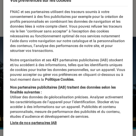
des réfugiés ukrainiens
Vos préférences sur les cookies
FNAC et ses partenaires utilisent des traceurs soumis à votre
consentement à des fins publicitaires par exemple pour la création de
06 mai 2022
・
Par
Marion Piasecki
profils personnalisés en combinant les données de navigation et les
données liées à votre compte client. Vous pouvez refuser les traceurs
via le lien "continuer sans accepter" à l’exception des cookies
nécessaires au fonctionnement optimal de nos services notamment
l’aide dans votre navigation sur notre catalogue et la personnalisation
des contenus, l’analyse des performances de notre site, et pour
sécuriser vos transactions.
Notre organisation et ses
421
partenaires publicitaires (IAB) stockent
et/ou accèdent à des informations, telles que les identifiants uniques
de cookies pour traiter les données personnelles, sur un appareil. Vous
pouvez accepter ou gérer vos préférences en cliquant ci-dessous ou à
tout moment dans la
Politique Cookies.
Nos partenaires publicitaires (IAB) traitent des données selon les
finalités suivantes :
Utiliser des données de géolocalisation précises. Analyser activement
les caractéristiques de l’appareil pour l’identification. Stocker et/ou
accéder à des informations sur un appareil. Publicités et contenu
personnalisés, mesure de performance des publicités et du contenu,
études d’audience et développement de services.
Liste de nos partenaires IAB