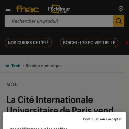
Trouv
De
NOS GUIDES DE L'ÉTÉ
BOICHI : L'EXPO VIRTUELLE
Tech
Société numérique
ACTU
La Cité Internationale
Universitaire de Paris vend
une maison en NFT au profit
Continuer sans accepter