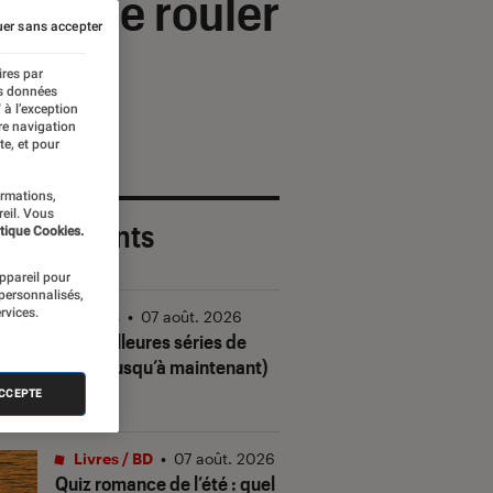
able de rouler
er sans accepter
ires par
es données
 à l’exception
re navigation
te, et pour
ormations,
reil. Vous
 plus récents
tique Cookies.
appareil pour
 personnalisés,
rvices.
Séries
•
07 août. 2026
Les meilleures séries de
2026 (jusqu’à maintenant)
ACCEPTE
Livres / BD
•
07 août. 2026
Quiz romance de l’été : quel