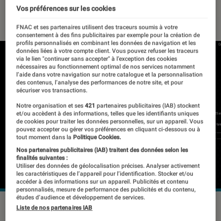
Vos préférences sur les cookies
10 mars 2022
・
Par
Johanna Godet
FNAC et ses partenaires utilisent des traceurs soumis à votre
consentement à des fins publicitaires par exemple pour la création de
profils personnalisés en combinant les données de navigation et les
données liées à votre compte client. Vous pouvez refuser les traceurs
via le lien "continuer sans accepter" à l’exception des cookies
nécessaires au fonctionnement optimal de nos services notamment
l’aide dans votre navigation sur notre catalogue et la personnalisation
des contenus, l’analyse des performances de notre site, et pour
sécuriser vos transactions.
Notre organisation et ses
421
partenaires publicitaires (IAB) stockent
et/ou accèdent à des informations, telles que les identifiants uniques
de cookies pour traiter les données personnelles, sur un appareil. Vous
pouvez accepter ou gérer vos préférences en cliquant ci-dessous ou à
tout moment dans la
Politique Cookies.
Nos partenaires publicitaires (IAB) traitent des données selon les
finalités suivantes :
Utiliser des données de géolocalisation précises. Analyser activement
les caractéristiques de l’appareil pour l’identification. Stocker et/ou
accéder à des informations sur un appareil. Publicités et contenu
personnalisés, mesure de performance des publicités et du contenu,
études d’audience et développement de services.
Nothing présentera sa feuille de route 2022 le 23 mars.
Liste de nos partenaires IAB
©Nothing