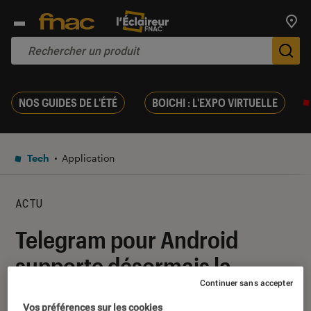
Trouv
De
NOS GUIDES DE L'ÉTÉ
BOICHI : L'EXPO VIRTUELLE
Tech
Application
ACTU
Telegram pour Android
supporte désormais la
Continuer sans accepter
gestion multi-comptes
Vos préférences sur les cookies