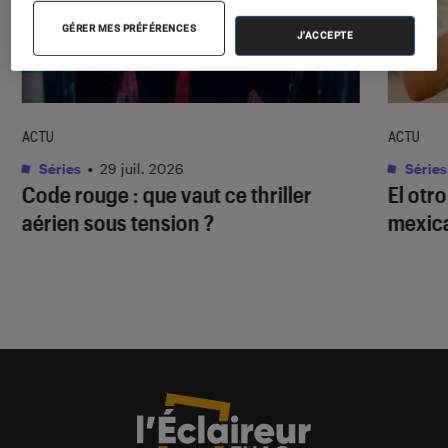
GÉRER MES PRÉFÉRENCES
J'ACCEPTE
ACTU
ACTU
Séries
•
29 juil. 2026
Séries
Code rouge
: que vaut ce thriller
El otr
aérien sous tension ?
mexica