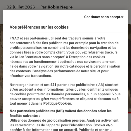
02 juillet 2026
・
Par
Robin Negre
Continuer sans accepter
Vos préférences sur les cookies
FNAC et ses partenaires utilisent des traceurs soumis à votre
consentement à des fins publicitaires par exemple pour la création de
profils personnalisés en combinant les données de navigation et les
données liées à votre compte client. Vous pouvez refuser les traceurs
via le lien "continuer sans accepter" à l’exception des cookies
nécessaires au fonctionnement optimal de nos services notamment
l’aide dans votre navigation sur notre catalogue et la personnalisation
des contenus, l’analyse des performances de notre site, et pour
sécuriser vos transactions.
Notre organisation et ses
421
partenaires publicitaires (IAB) stockent
et/ou accèdent à des informations, telles que les identifiants uniques
de cookies pour traiter les données personnelles, sur un appareil. Vous
pouvez accepter ou gérer vos préférences en cliquant ci-dessous ou à
tout moment dans la
Politique Cookies.
Nos partenaires publicitaires (IAB) traitent des données selon les
finalités suivantes :
Utiliser des données de géolocalisation précises. Analyser activement
“Enola Holmes 3” sur Netflix le 1er juillet 2026.
©Netflix
les caractéristiques de l’appareil pour l’identification. Stocker et/ou
accéder à des informations sur un appareil. Publicités et contenu