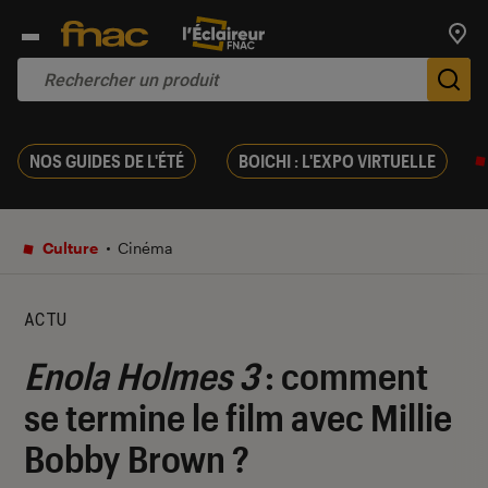
Trouv
De
NOS GUIDES DE L'ÉTÉ
BOICHI : L'EXPO VIRTUELLE
Culture
Cinéma
ACTU
Enola Holmes 3
: comment
se termine le film avec Millie
Bobby Brown ?