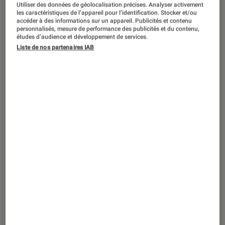
La 80e édition du festival de théâtre
Utiliser des données de géolocalisation précises. Analyser activement
les caractéristiques de l’appareil pour l’identification. Stocker et/ou
emblématique a lieu du
accéder à des informations sur un appareil. Publicités et contenu
personnalisés, mesure de performance des publicités et du contenu,
4 au 25 juillet 2026. Retour sur les
études d’audience et développement de services.
événements incontournables.
Liste de nos partenaires IAB
Introduction
C’est une année bien particulière pour le
Festival d’Avignon
. L’édition 2026 fête en effet
les 80 ans de cette institution incontournable
du monde du théâtre. Chaque été, le Festival
d’Avignon rassemble des milliers de festivaliers
et permet aux auteurs, comédiens et artistes de
proposer des spectacles différents et originaux,
des créations inédites ou des reprises de
grands classiques.
L’affiche de la 80e édition donne le ton de cette