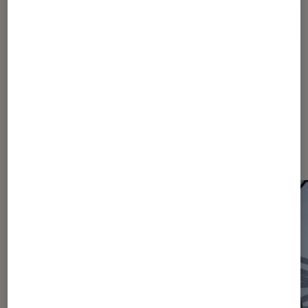
Festival d'Avignon
Sortie
Spectacle
Dernièrement dans Actu Théâtre
et spectacles