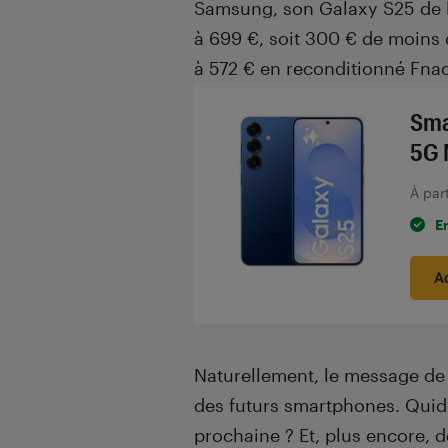
Samsung, son Galaxy S25 de l
à 699 €, soit 300 € de moins
à 572 € en reconditionné Fnac
Sma
5G 
À par
E
A
Naturellement, le message de C
des futurs smartphones. Quid 
prochaine ? Et, plus encore, 