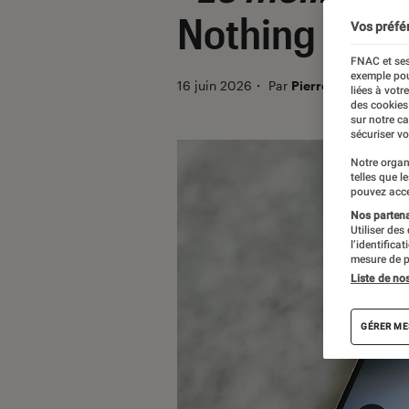
Nothing alert
Vos préfé
FNAC et ses
exemple pou
16 juin 2026
・
Par
Pierre Crochart
liées à votr
des cookies
sur notre c
sécuriser vo
Notre organ
telles que l
pouvez acce
Nos partenai
Utiliser des
l’identifica
mesure de p
Liste de no
GÉRER ME