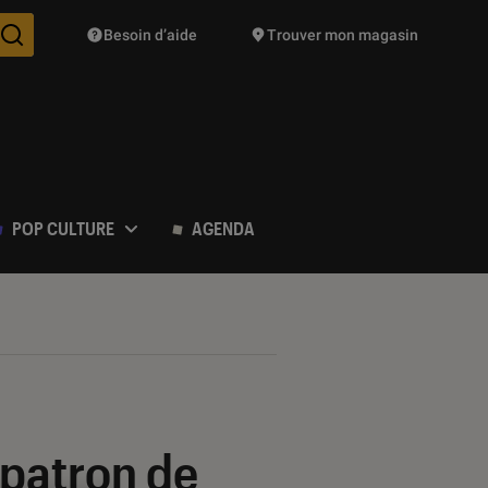
Besoin d’aide
Trouver mon magasin
Des suggestions de produits vont vous être proposées pendant vo
POP CULTURE
AGENDA
e patron de