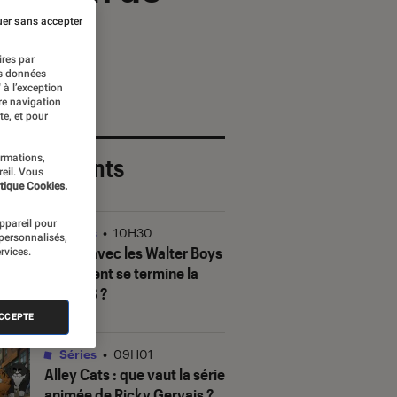
phones
er sans accepter
ires par
es données
 à l’exception
re navigation
te, et pour
ormations,
 plus récents
reil. Vous
tique Cookies.
appareil pour
Séries
•
10H30
 personnalisés,
Ma vie avec les Walter Boys
rvices.
: comment se termine la
saison 3 ?
ACCEPTE
Séries
•
09H01
Alley Cats
: que vaut la série
animée de Ricky Gervais ?