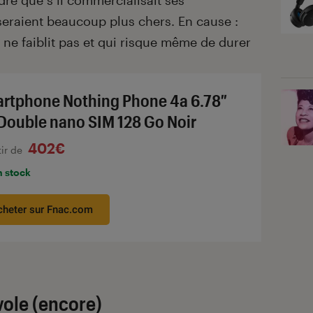
dre que s’il commercialisait ses
 seraient beaucoup plus chers. En cause :
ne faiblit pas et qui risque même de durer
rtphone Nothing Phone 4a 6.78″
Double nano SIM 128 Go Noir
402€
tir de
n stock
cheter sur Fnac.com
vole (encore)