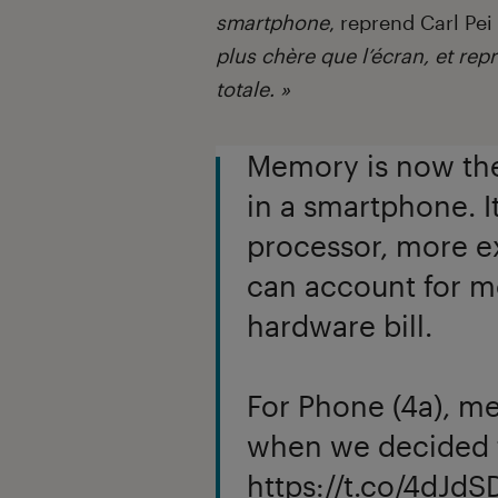
smartphone
, reprend Carl Pei
plus chère que l’écran, et repr
totale. »
Memory is now th
in a smartphone. I
processor, more ex
can account for m
hardware bill.
For Phone (4a), 
when we decided t
https://t.co/4dJd