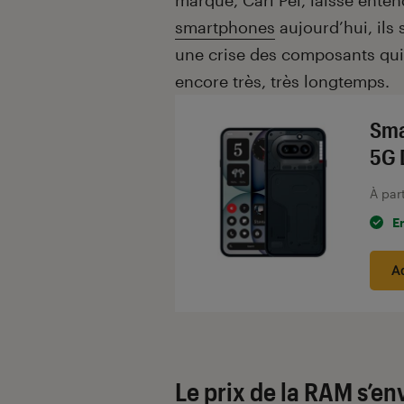
marque, Carl Pei, laisse enten
smartphones
aujourd’hui, ils
une crise des composants qui 
encore très, très longtemps.
Sma
5G 
À par
E
A
Le prix de la RAM s’en