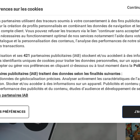
e sur le prix des smart
Continu
rences sur les cookies
 partenaires utilisent des traceurs soumis à votre consentement à des fins publicita
r la création de profils personnalisés en combinant les données de navigation et l
e compte client. Vous pouvez refuser les traceurs via le lien "continuer sans accepter"
 nécessaires au fonctionnement optimal de nos services notamment l’aide dans vot
atalogue et la personnalisation des contenus, l’analyse des performances de notre si
s transactions.
isation et ses
421
partenaires publicitaires (IAB) stockent et/ou accèdent à des inf
Les
es identifiants uniques de cookies pour traiter les données personnelles, sur un appa
pter ou gérer vos préférences en cliquant ci-dessous ou à tout moment dans la
Poli
res publicitaires (IAB) traitent des données selon les finalités suivantes :
 données de géolocalisation précises. Analyser activement les caractéristiques de l’
tion. Stocker et/ou accéder à des informations sur un appareil. Publicités et contenu
erformance des publicités et du contenu, études d’audience et développement de se
s partenaires IAB
S PRÉFÉRENCES
J'