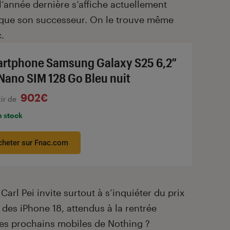
’année dernière s’affiche actuellement
 que son successeur. On le trouve même
.
rtphone Samsung Galaxy S25 6,2″
Nano SIM 128 Go Bleu nuit
902€
tir de
n stock
cheter sur Fnac.com
arl Pei invite surtout à s’inquiéter du prix
des iPhone 18, attendus à la rentrée
des prochains mobiles de Nothing ?