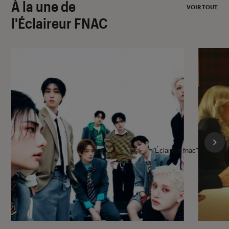
À la une de
VOIR TOUT
l'Éclaireur FNAC
l'Éclaireur fnac">