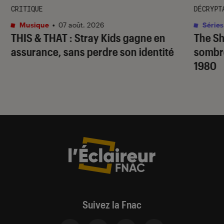
CRITIQUE
DÉCRYPT
Musique
•
07 août. 2026
Séries
THIS & THAT
: Stray Kids gagne en
The S
assurance, sans perdre son identité
sombr
1980
Suivez la Fnac