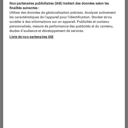
Samsung AI Vision Inside).
©Samsung.
Nos partenaires publicitaires (IAB) traitent des données selon les
finalités suivantes :
Utiliser des données de géolocalisation précises. Analyser activement
les caractéristiques de l’appareil pour l’identification. Stocker et/ou
Introduction
Certains
réfrigérateurs
disposent de
accéder à des informations sur un appareil. Publicités et contenu
personnalisés, mesure de performance des publicités et du contenu,
compartiments dont la température est
études d’audience et développement de services.
Liste de nos partenaires IAB
réglable indépendamment du reste de la cavité.
Dans certains cas, elle peut même passer de
négative à positive, donc de congélateur à
réfrigérateur. C’est pourquoi on parle de froid
réversible ou de zone convertible.
Les appareils de froid renfermant des tiroirs à
la température réglable de manière
indépendante ne sont pas rares. Mais la plupart
du temps, il s’agit de compartiments
permettant de stocker des fruits, des légumes,
du fromage, de la viande ou du poisson.