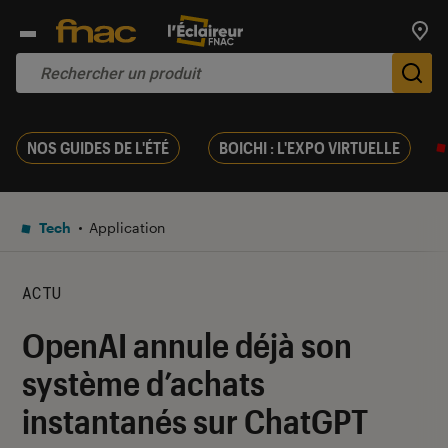
Trouv
De
NOS GUIDES DE L'ÉTÉ
BOICHI : L'EXPO VIRTUELLE
Tech
Application
ACTU
OpenAI annule déjà son
système d’achats
instantanés sur ChatGPT