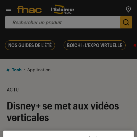
Trouv
De
NOS GUIDES DE L'ÉTÉ
BOICHI : L'EXPO VIRTUELLE
Tech
Application
ACTU
Disney+ se met aux vidéos
verticales
13 mars 2026
・
Par
Pierre Crochart