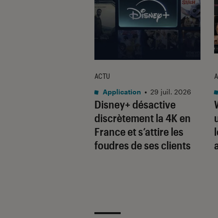
ACTU
A
•
22 juil. 2026
Application
•
29 juil. 2026
tendant Gemini
Disney+ désactive
ro, Google lance
discrètement la 4K en
.6 Flash et
France et s’attire les
res modèles
foudres de ses clients
ents