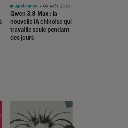
Application
•
04 août. 2026
Application
•
04 aoû
Qwen 3.8-Max : la
Copier un messag
s
nouvelle IA chinoise qui
son iPhone et le co
travaille seule pendant
sur Windows sera
des jours
bientôt une réalité