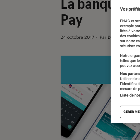
La banque mo
Vos préfé
Pay
FNAC et ses
exemple pou
liées à votr
des cookies
24 octobre 2017
・
Par
Driss Abdi
sur notre c
sécuriser vo
Notre organ
telles que l
pouvez acce
Nos partenai
Utiliser des
l’identifica
mesure de p
Liste de no
GÉRER ME