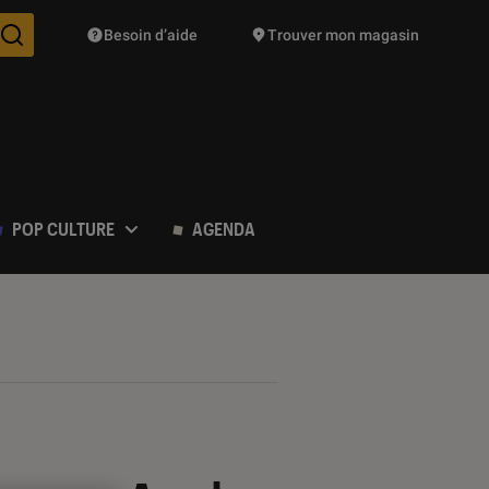
Besoin d’aide
Trouver mon magasin
Des suggestions de produits vont vous être proposées pendant vo
POP CULTURE
AGENDA