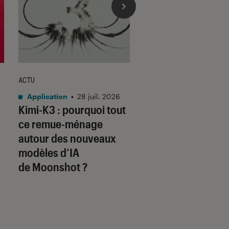
ACTU
ACTU
Application
•
28 juil. 2026
Application
•
27 juil.
Kimi-K3 : pourquoi tout
Testez le nouvea
ce remue-ménage
vocal de ChatGPT 
autour des nouveaux
Windows et macO
modèles d’IA
de Moonshot ?