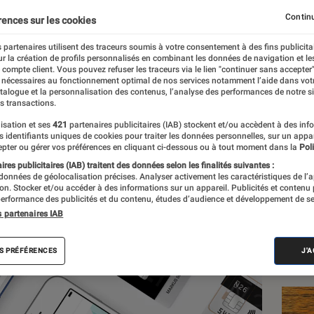
bile N26 est compatibl
Continu
rences sur les cookies
 partenaires utilisent des traceurs soumis à votre consentement à des fins publicita
r la création de profils personnalisés en combinant les données de navigation et l
e compte client. Vous pouvez refuser les traceurs via le lien "continuer sans accepter"
 nécessaires au fonctionnement optimal de nos services notamment l’aide dans vot
atalogue et la personnalisation des contenus, l’analyse des performances de notre si
s transactions.
isation et ses
421
partenaires publicitaires (IAB) stockent et/ou accèdent à des inf
es identifiants uniques de cookies pour traiter les données personnelles, sur un appa
Les
pter ou gérer vos préférences en cliquant ci-dessous ou à tout moment dans la
Poli
res publicitaires (IAB) traitent des données selon les finalités suivantes :
 données de géolocalisation précises. Analyser activement les caractéristiques de l’
tion. Stocker et/ou accéder à des informations sur un appareil. Publicités et contenu
erformance des publicités et du contenu, études d’audience et développement de se
s partenaires IAB
S PRÉFÉRENCES
J'