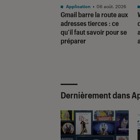
cation
•
30 juil. 2026
Application
•
06 août. 2026
p et Deezer
Gmail barre la route aux
ssent pour
adresses tierces : ce
enter le lecteur
qu’il faut savoir pour se
al culte
préparer
Dernièrement dans Ap