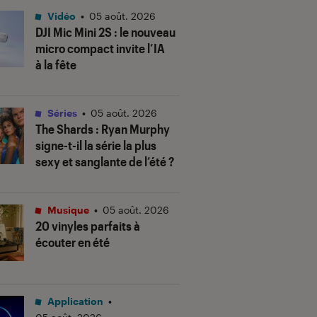
Vidéo
•
05 août. 2026
DJI Mic Mini 2S : le nouveau
micro compact invite l’IA
à la fête
Séries
•
05 août. 2026
The Shards
: Ryan Murphy
signe-t-il la série la plus
sexy et sanglante de l’été ?
Musique
•
05 août. 2026
20 vinyles parfaits à
écouter en été
Application
•