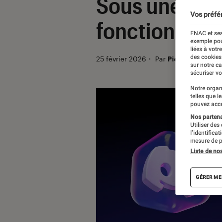
Sous une plui
Vos préfé
fonction de vé
FNAC et ses
exemple pou
liées à votr
des cookies
25 février 2026
・
Par
Pierre Crochart
sur notre c
sécuriser vo
Notre organ
telles que l
pouvez acce
Nos partenai
Utiliser des
l’identifica
mesure de p
Liste de no
GÉRER ME