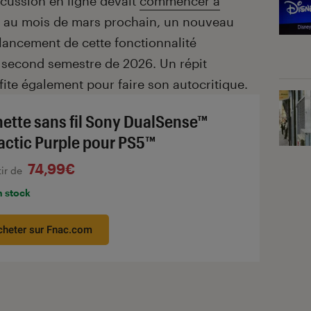
scussion en ligne devait
commencer à
 au mois de mars prochain, un nouveau
lancement de cette fonctionnalité
 second semestre de 2026. Un répit
ite également pour faire son autocritique.
ette sans fil Sony DualSense™
actic Purple pour PS5™
74,99€
tir de
n stock
cheter sur Fnac.com