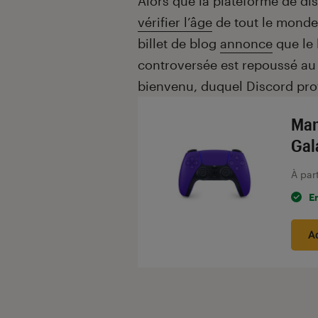
Introduction
Alors que la plateforme de di
vérifier l’âge
de tout le monde
billet de blog
annonce
que le 
controversée est repoussé au
bienvenu, duquel Discord prof
Man
Gal
À par
E
A