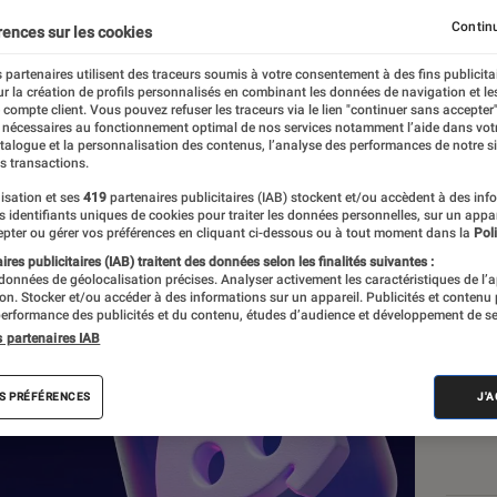
e de critiques, Discord 
Continu
rences sur les cookies
rification de l’âge des u
 partenaires utilisent des traceurs soumis à votre consentement à des fins publicita
r la création de profils personnalisés en combinant les données de navigation et l
e compte client. Vous pouvez refuser les traceurs via le lien "continuer sans accepter"
 nécessaires au fonctionnement optimal de nos services notamment l’aide dans vot
atalogue et la personnalisation des contenus, l’analyse des performances de notre si
s transactions.
isation et ses
419
partenaires publicitaires (IAB) stockent et/ou accèdent à des inf
es identifiants uniques de cookies pour traiter les données personnelles, sur un appa
Les
pter ou gérer vos préférences en cliquant ci-dessous ou à tout moment dans la
Poli
res publicitaires (IAB) traitent des données selon les finalités suivantes :
 données de géolocalisation précises. Analyser activement les caractéristiques de l’
tion. Stocker et/ou accéder à des informations sur un appareil. Publicités et contenu
erformance des publicités et du contenu, études d’audience et développement de se
s partenaires IAB
S PRÉFÉRENCES
J'