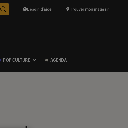
Besoin d’aide
Trouver mon magasin
Des suggestions de produits vont vous être proposées pendant vo
POP CULTURE
AGENDA