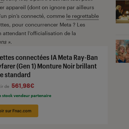
er appareil (dont on ignore par ailleurs
l d’un pin’s connecté, comme
le regrettable
ttes, pour concurrencer Meta ? Les
attendant l’officialisation de la
ns »
.
ettes connectées IA Meta Ray-Ban
farer (Gen 1) Monture Noir brillant
lle standard
561,98€
tir de
n stock vendeur partenaire
oir sur Fnac.com