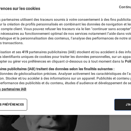
premier appareil high t
Continu
rences sur les cookies
 fin 2027
 partenaires utilisent des traceurs soumis à votre consentement à des fins publicita
r la création de profils personnalisés en combinant les données de navigation et l
e compte client. Vous pouvez refuser les traceurs via le lien "continuer sans accepter"
 nécessaires au fonctionnement optimal de nos services notamment l’aide dans vot
art
atalogue et la personnalisation des contenus, l’analyse des performances de notre si
s transactions.
isation et ses
419
partenaires publicitaires (IAB) stockent et/ou accèdent à des inf
es identifiants uniques de cookies pour traiter les données personnelles, sur un appa
Les
pter ou gérer vos préférences en cliquant ci-dessous ou à tout moment dans la
Poli
res publicitaires (IAB) traitent des données selon les finalités suivantes :
 données de géolocalisation précises. Analyser activement les caractéristiques de l’
tion. Stocker et/ou accéder à des informations sur un appareil. Publicités et contenu
erformance des publicités et du contenu, études d’audience et développement de se
s partenaires IAB
S PRÉFÉRENCES
J'