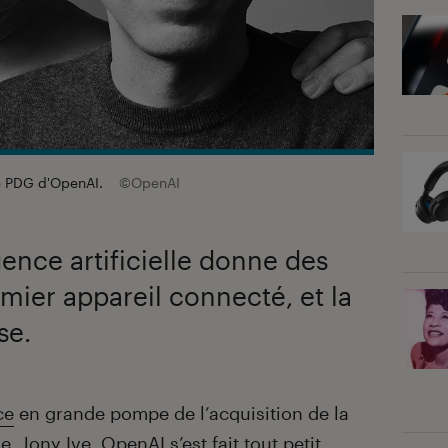
le PDG d'OpenAI.
©OpenAI
igence artificielle donne des
mier appareil connecté, et la
se.
ce
en grande pompe de l’acquisition de la
ne
, Jony Ive, OpenAI s’est fait tout petit