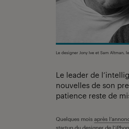
Le designer Jony Ive et Sam Altman, 
Le leader de l’intell
nouvelles de son pre
patience reste de mi
Introduction
Quelques mois
après l’annon
startup du designer de
l’iPho