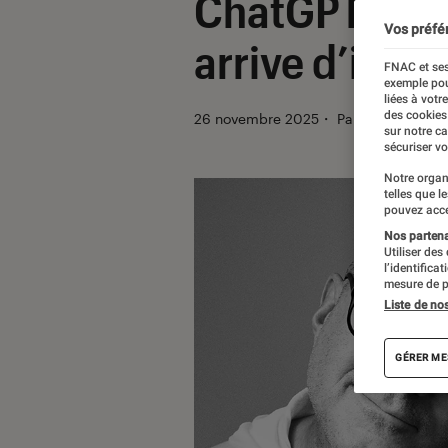
ChatGPT : le 
Vos préfé
arrive d’ici la
FNAC et ses
exemple pou
liées à votr
des cookies
26 novembre 2025
・
Par
Pierre Croch
sur notre c
sécuriser vo
Notre organ
telles que l
pouvez acce
Nos partenai
Utiliser des
l’identifica
mesure de p
Liste de no
GÉRER ME