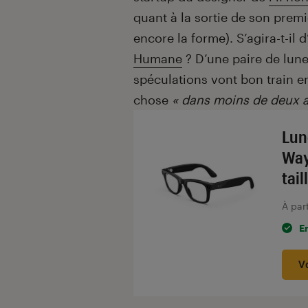
quant à la sortie de son premi
encore la forme). S’agira-t-i
Humane
? D’une paire de lune
spéculations vont bon train en 
chose
« dans moins de deux a
Lun
Way
tai
À par
E
V