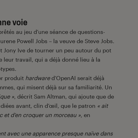
nne voie
prêtés au jeu d’une séance de questions-
rene Powell Jobs – la veuve de Steve Jobs.
t Jony Ive de tourner un peu autour du pot
e leur travail, qui a déjà donné lieu à la
otypes.
er produit
hardware
d’OpenAI serait déjà
mmes, qui misent déjà sur sa familiarité. Un
ique »
, décrit Sam Altman, qui ajoute que de
diées avant, clin d’œil, que le patron
« ait
uc et d’en croquer un morceau »
, en
irtent avec une apparence presque naïve dans