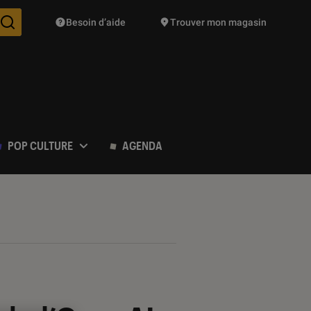
Besoin d’aide
Trouver mon magasin
Des suggestions de produits vont vous être proposées pendant vo
POP CULTURE
AGENDA