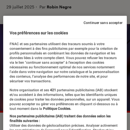
29 juillet 2025
・
Par
Robin Negre
Continuer sans accepter
Vos préférences sur les cookies
FNAC et ses partenaires utilisent des traceurs soumis à votre
consentement à des fins publicitaires par exemple pour la création de
profils personnalisés en combinant les données de navigation et les
données liées à votre compte client. Vous pouvez refuser les traceurs
via le lien "continuer sans accepter" à l’exception des cookies
nécessaires au fonctionnement optimal de nos services notamment
l’aide dans votre navigation sur notre catalogue et la personnalisation
des contenus, l’analyse des performances de notre site, et pour
sécuriser vos transactions.
Notre organisation et ses
421
partenaires publicitaires (IAB) stockent
et/ou accèdent à des informations, telles que les identifiants uniques
de cookies pour traiter les données personnelles, sur un appareil. Vous
pouvez accepter ou gérer vos préférences en cliquant ci-dessous ou à
tout moment dans la
Politique Cookies.
Nos partenaires publicitaires (IAB) traitent des données selon les
Avatar : de feu et de cendres
.
©20th Century Studios
finalités suivantes :
Utiliser des données de géolocalisation précises. Analyser activement