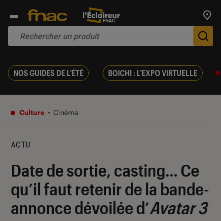
Trouv
De
NOS GUIDES DE L'ÉTÉ
BOICHI : L'EXPO VIRTUELLE
Culture
Cinéma
ACTU
Date de sortie, casting… Ce
qu’il faut retenir de la bande-
annonce dévoilée d’
Avatar 3