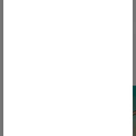
Pour aller plus loin
Avatar
James Cameron
Sortie
Dernièrement dans Actu Cinéma