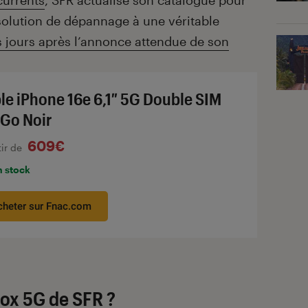
currents
, SFR actualise son catalogue pour
solution de dépannage à une véritable
 jours après l’annonce attendue de son
le iPhone 16e 6,1″ 5G Double SIM
 Go Noir
609€
tir de
n stock
cheter sur Fnac.com
box 5G de SFR ?