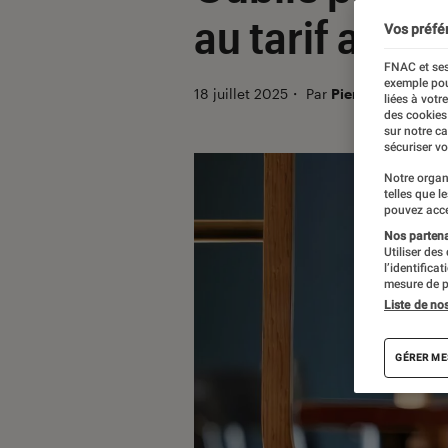
au tarif attrac
Vos préfé
FNAC et ses
exemple pou
18 juillet 2025
・
Par
Pierre Crochart
liées à votr
des cookies
sur notre c
sécuriser vo
Notre organ
telles que l
pouvez acce
Nos partenai
Utiliser des
l’identifica
mesure de p
Liste de no
GÉRER ME