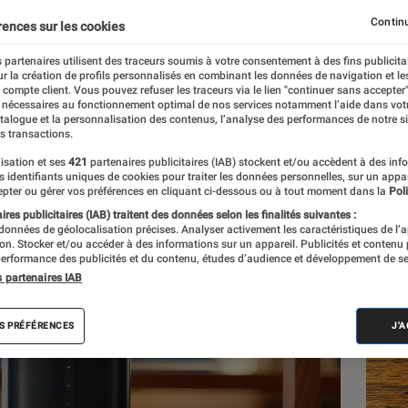
tif
Continu
rences sur les cookies
 partenaires utilisent des traceurs soumis à votre consentement à des fins publicita
r la création de profils personnalisés en combinant les données de navigation et l
e compte client. Vous pouvez refuser les traceurs via le lien "continuer sans accepter"
 nécessaires au fonctionnement optimal de nos services notamment l’aide dans vot
atalogue et la personnalisation des contenus, l’analyse des performances de notre si
s transactions.
isation et ses
421
partenaires publicitaires (IAB) stockent et/ou accèdent à des inf
Les
es identifiants uniques de cookies pour traiter les données personnelles, sur un appa
pter ou gérer vos préférences en cliquant ci-dessous ou à tout moment dans la
Poli
res publicitaires (IAB) traitent des données selon les finalités suivantes :
 données de géolocalisation précises. Analyser activement les caractéristiques de l’
tion. Stocker et/ou accéder à des informations sur un appareil. Publicités et contenu
erformance des publicités et du contenu, études d’audience et développement de se
s partenaires IAB
S PRÉFÉRENCES
J'