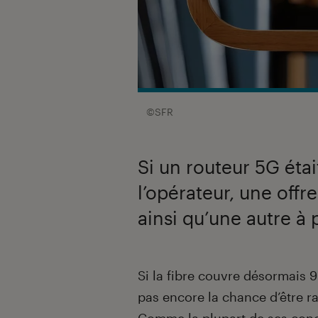
©SFR
Si un routeur 5G éta
l’opérateur, une offr
ainsi qu’une autre à 
Introduction
Si la fibre couvre désormais 9
pas encore la chance d’être r