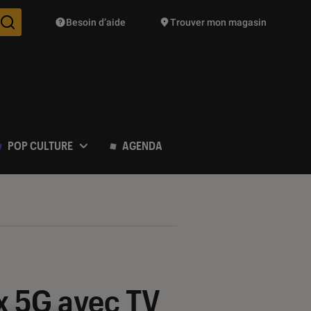
Besoin d’aide
Trouver mon magasin
Des suggestions de produits vont vous être proposées pendant vo
POP CULTURE
AGENDA
ox 5G avec TV