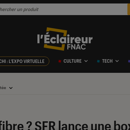
CULTURE
TECH
CHI : L'EXPO VIRTUELLE
ctée
 fibre ? SFR lance une b