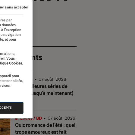
er sans accepter
ires par
es données
 à l’exception
re navigation
te, et pour
ormations,
 plus récents
reil. Vous
tique Cookies.
appareil pour
Séries
•
07 août. 2026
 personnalisés,
Les meilleures séries de
rvices.
2026 (jusqu’à maintenant)
ACCEPTE
Livres / BD
•
07 août. 2026
Quiz romance de l’été : quel
trope amoureux est fait