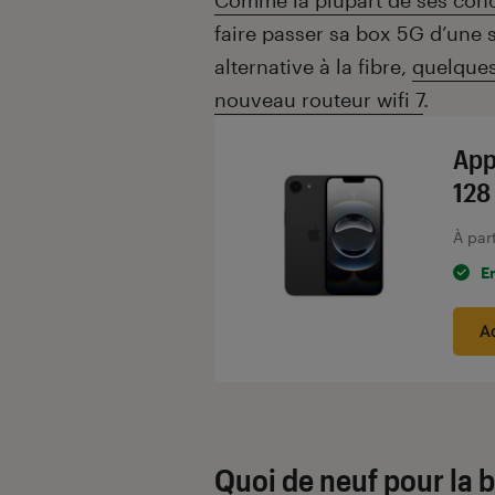
Comme la plupart de ses con
faire passer sa box 5G d’une 
alternative à la fibre,
quelques
nouveau routeur wifi 7
.
App
128
À par
E
A
Quoi de neuf pour la 