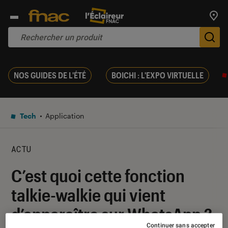
Trouv
De
NOS GUIDES DE L'ÉTÉ
BOICHI : L'EXPO VIRTUELLE
Tech
Application
ACTU
C’est quoi cette fonction
talkie-walkie qui vient
d’apparaître sur WhatsApp ?
Continuer sans accepter