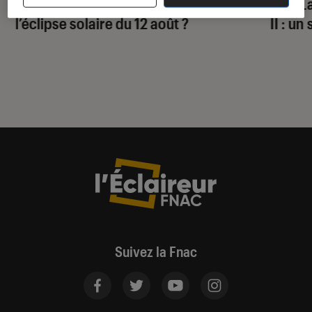
Comment réussir ses photos de
Test 
l’éclipse solaire du 12 août ?
II : un
Suivez la Fnac