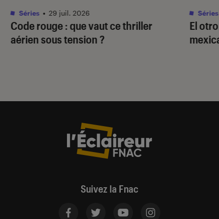
Séries
•
29 juil. 2026
Séries
Code rouge
: que vaut ce thriller
El otr
aérien sous tension ?
mexica
Suivez la Fnac