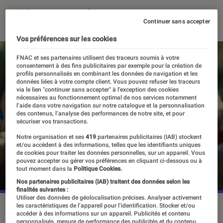
19 juin 2025
・
Par
Sarah Dupont
Continuer sans accepter
Vos préférences sur les cookies
FNAC et ses partenaires utilisent des traceurs soumis à votre
consentement à des fins publicitaires par exemple pour la création de
profils personnalisés en combinant les données de navigation et les
données liées à votre compte client. Vous pouvez refuser les traceurs
via le lien "continuer sans accepter" à l’exception des cookies
nécessaires au fonctionnement optimal de nos services notamment
l’aide dans votre navigation sur notre catalogue et la personnalisation
des contenus, l’analyse des performances de notre site, et pour
sécuriser vos transactions.
Notre organisation et ses
419
partenaires publicitaires (IAB) stockent
et/ou accèdent à des informations, telles que les identifiants uniques
de cookies pour traiter les données personnelles, sur un appareil. Vous
pouvez accepter ou gérer vos préférences en cliquant ci-dessous ou à
tout moment dans la
Politique Cookies.
Nos partenaires publicitaires (IAB) traitent des données selon les
finalités suivantes :
Utiliser des données de géolocalisation précises. Analyser activement
les caractéristiques de l’appareil pour l’identification. Stocker et/ou
“A Life's Worth (Le prix d'une vie)”, le 19 juin 2025 sur Arte.
accéder à des informations sur un appareil. Publicités et contenu
©Arte
personnalisés, mesure de performance des publicités et du contenu,