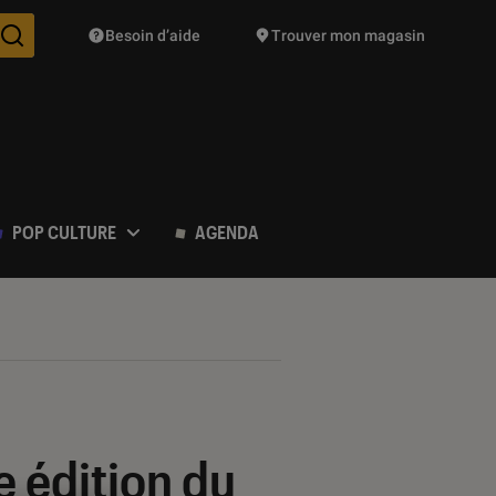
Besoin d’aide
Trouver mon magasin
Des suggestions de produits vont vous être proposées pendant vo
POP CULTURE
AGENDA
e édition du