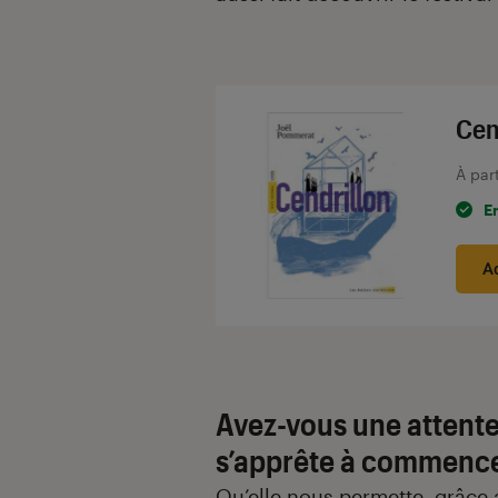
Cen
À par
E
A
Avez-vous une attente 
s’apprête à commenc
Qu’elle nous permette, grâce 