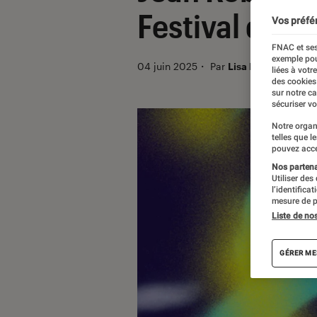
Festival d’Anj
Vos préfé
FNAC et ses
exemple pou
04 juin 2025
・
Par
Lisa Muratore
liées à votr
des cookies
sur notre c
sécuriser vo
Notre organ
telles que l
pouvez acce
Nos partenai
Utiliser des
l’identifica
mesure de p
Liste de no
GÉRER ME