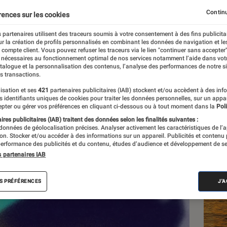
ou renouvelle un esprit l
Continu
rences sur les cookies
 partenaires utilisent des traceurs soumis à votre consentement à des fins publicita
r la création de profils personnalisés en combinant les données de navigation et l
e compte client. Vous pouvez refuser les traceurs via le lien "continuer sans accepter"
 nécessaires au fonctionnement optimal de nos services notamment l’aide dans vot
atalogue et la personnalisation des contenus, l’analyse des performances de notre si
s transactions.
isation et ses
421
partenaires publicitaires (IAB) stockent et/ou accèdent à des inf
Les
es identifiants uniques de cookies pour traiter les données personnelles, sur un appa
pter ou gérer vos préférences en cliquant ci-dessous ou à tout moment dans la
Poli
res publicitaires (IAB) traitent des données selon les finalités suivantes :
 données de géolocalisation précises. Analyser activement les caractéristiques de l’
tion. Stocker et/ou accéder à des informations sur un appareil. Publicités et contenu
erformance des publicités et du contenu, études d’audience et développement de se
s partenaires IAB
S PRÉFÉRENCES
J'