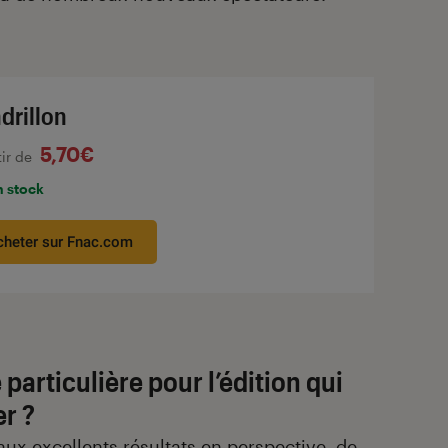
drillon
5,70€
tir de
n stock
cheter sur Fnac.com
particulière pour l’édition qui
er ?
aux excellents résultats en perspective, de