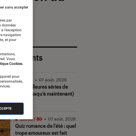
ibre”
er sans accepter
ires par
es données
 à l’exception
re navigation
te, et pour
ormations,
 plus récents
reil. Vous
tique Cookies.
appareil pour
Séries
•
07 août. 2026
 personnalisés,
Les meilleures séries de
rvices.
2026 (jusqu’à maintenant)
ACCEPTE
Livres / BD
•
07 août. 2026
Quiz romance de l’été : quel
trope amoureux est fait