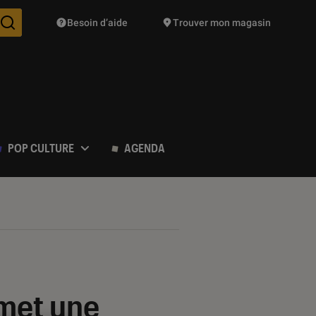
Besoin d’aide
Trouver mon magasin
Des suggestions de produits vont vous être proposées pendant vo
POP CULTURE
AGENDA
omet une