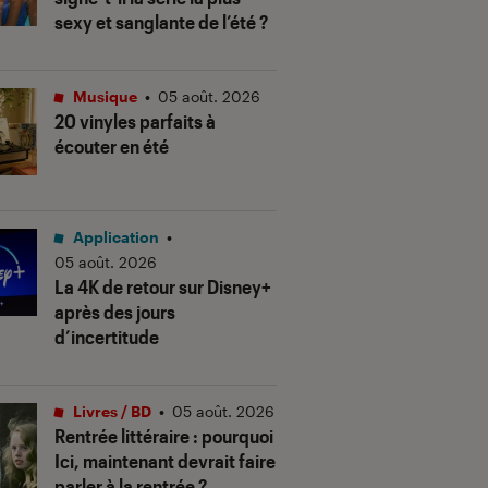
sexy et sanglante de l’été ?
Musique
•
05 août. 2026
20 vinyles parfaits à
écouter en été
Application
•
05 août. 2026
La 4K de retour sur Disney+
après des jours
d’incertitude
Livres / BD
•
05 août. 2026
Rentrée littéraire : pourquoi
Ici, maintenant devrait faire
parler à la rentrée ?