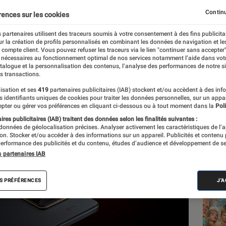
ecord
Continu
rences sur les cookies
 partenaires utilisent des traceurs soumis à votre consentement à des fins publicita
r la création de profils personnalisés en combinant les données de navigation et l
e compte client. Vous pouvez refuser les traceurs via le lien "continuer sans accepter"
 nécessaires au fonctionnement optimal de nos services notamment l’aide dans vot
atalogue et la personnalisation des contenus, l’analyse des performances de notre si
s transactions.
isation et ses
419
partenaires publicitaires (IAB) stockent et/ou accèdent à des inf
Les
es identifiants uniques de cookies pour traiter les données personnelles, sur un appa
pter ou gérer vos préférences en cliquant ci-dessous ou à tout moment dans la
Poli
res publicitaires (IAB) traitent des données selon les finalités suivantes :
 données de géolocalisation précises. Analyser activement les caractéristiques de l’
tion. Stocker et/ou accéder à des informations sur un appareil. Publicités et contenu
erformance des publicités et du contenu, études d’audience et développement de se
s partenaires IAB
S PRÉFÉRENCES
J'