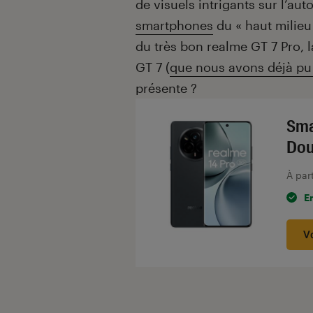
de visuels intrigants sur l’a
smartphones
du « haut milieu
du très bon realme GT 7 Pro, l
GT 7 (
que nous avons déjà pu
présente ?
Sma
Dou
À par
E
V