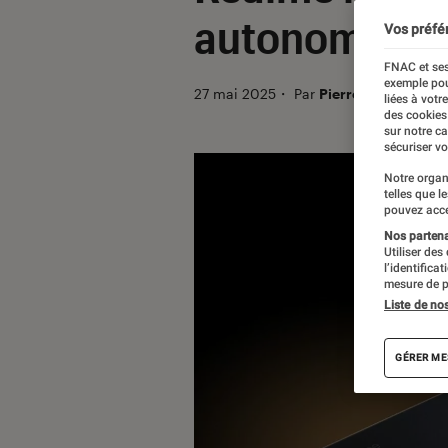
autonomie r
Vos préfé
FNAC et ses
exemple pou
27 mai 2025
・
Par
Pierre Crochart
liées à votr
des cookies
sur notre c
sécuriser vo
Notre organ
telles que l
pouvez acce
Nos partenai
Utiliser des
l’identifica
mesure de p
Liste de no
GÉRER ME