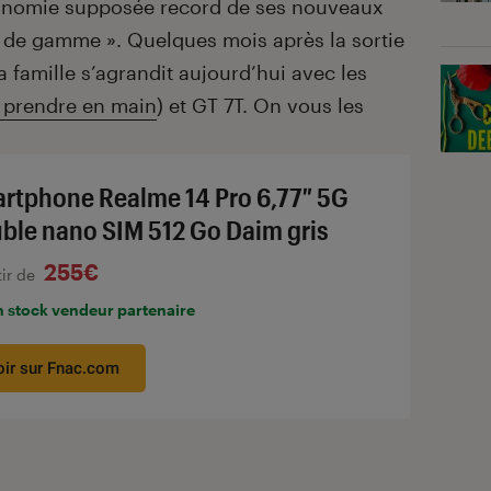
utonomie supposée record de ses nouveaux
 de gamme ». Quelques mois après la sortie
a famille s’agrandit aujourd’hui avec les
 prendre en main
) et GT 7T. On vous les
rtphone Realme 14 Pro 6,77″ 5G
ble nano SIM 512 Go Daim gris
255€
tir de
n stock vendeur partenaire
oir sur Fnac.com