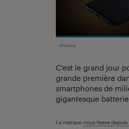
©realme
C’est le grand jour p
grande première dans
smartphones de mil
gigantesque batteri
Introduction
La marque
nous tease depuis