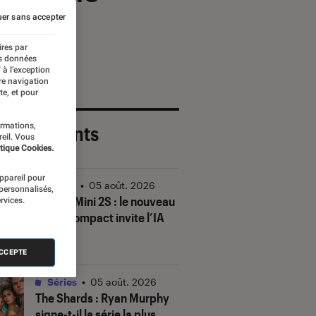
er sans accepter
ires par
es données
 à l’exception
re navigation
te, et pour
ormations,
 plus récents
reil. Vous
tique Cookies.
appareil pour
Vidéo
•
05 août. 2026
 personnalisés,
DJI Mic Mini 2S : le nouveau
rvices.
micro compact invite l’IA
à la fête
ACCEPTE
Séries
•
05 août. 2026
The Shards
: Ryan Murphy
signe-t-il la série la plus