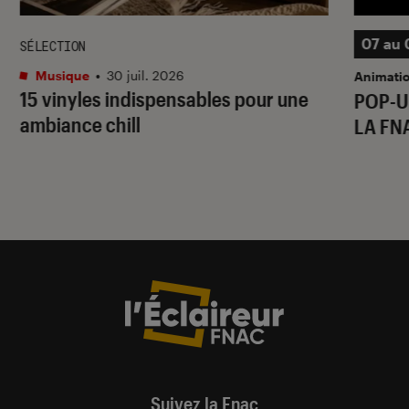
07 au 
SÉLECTION
Musique
•
30 juil. 2026
Animati
15 vinyles indispensables pour une
POP-U
ambiance chill
LA FN
Suivez la Fnac