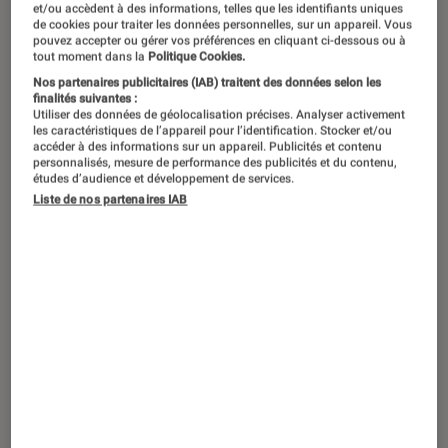
et/ou accèdent à des informations, telles que les identifiants uniques
©OpenAI
de cookies pour traiter les données personnelles, sur un appareil. Vous
pouvez accepter ou gérer vos préférences en cliquant ci-dessous ou à
tout moment dans la
Politique Cookies.
Face aux critiques et aux attaques
Nos partenaires publicitaires (IAB) traitent des données selon les
finalités suivantes :
devant les tribunaux, OpenAI fait
Utiliser des données de géolocalisation précises. Analyser activement
les caractéristiques de l’appareil pour l’identification. Stocker et/ou
finalement machine arrière. La société
accéder à des informations sur un appareil. Publicités et contenu
personnalisés, mesure de performance des publicités et du contenu,
éditrice de ChatGPT va conserver sa
études d’audience et développement de services.
Liste de nos partenaires IAB
structure actuelle, c’est-à-dire un
contrôle par sa maison mère à but non
lucratif, en ajustant toutefois
l’organisation de sa branche
commerciale.
Introduction
OpenAI, à l’origine du fameux
ChatGPT
, opère
un revirement assez spectaculaire dans sa