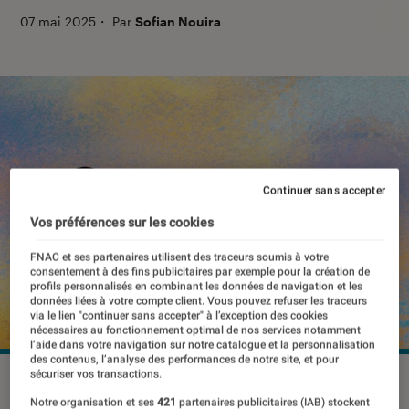
07 mai 2025
・
Par
Sofian Nouira
Continuer sans accepter
Vos préférences sur les cookies
FNAC et ses partenaires utilisent des traceurs soumis à votre
consentement à des fins publicitaires par exemple pour la création de
profils personnalisés en combinant les données de navigation et les
données liées à votre compte client. Vous pouvez refuser les traceurs
via le lien "continuer sans accepter" à l’exception des cookies
nécessaires au fonctionnement optimal de nos services notamment
l’aide dans votre navigation sur notre catalogue et la personnalisation
des contenus, l’analyse des performances de notre site, et pour
sécuriser vos transactions.
OpenAI a ouvert une nouvelle fonctionnalité le 25 mars :
générer des images à partir de photos ou de descriptions.
Notre organisation et ses
421
partenaires publicitaires (IAB) stockent