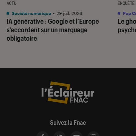
ACTU
ENQUÊTE
Société numérique
•
29 juil. 2026
Pop Cu
IA générative : Google et l’Europe
Le gho
s’accordent sur un marquage
psycho
obligatoire
Suivez la Fnac